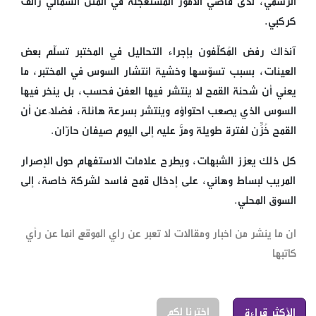
الرسمي، لدى قاضي الأمور المستعجلة في المتن الشمالي رالف
كركبي.
آنذاك رفض المُكلّفون بإجراء التحاليل في المختبر تسلّم بعض
العينات، بسبب تسوّسها وخشية انتشار السوس في المختبر، ما
يعني أن شحنة القمح لا ينتشر فيها العفن فحسب، بل ينخر فيها
السوس الذي يصعب احتواؤه وينتشر بسرعة هائلة، فضلاً عن أن
القمح خُزِّن لفترة طويلة ومرَّ عليه إلى اليوم صيفان حارّان.
كل ذلك يعزز الشبهات، ويطرح علامات الاستفهام حول الإصرار
المريب لبساط وهاني، على إدخال قمح فاسد لشركة خاصة، إلى
السوق المحلي.
ان ما ينشر من اخبار ومقالات لا تعبر عن راي الموقع انما عن رأي
كاتبها
إخترنا لكم
الأكثر قراءة