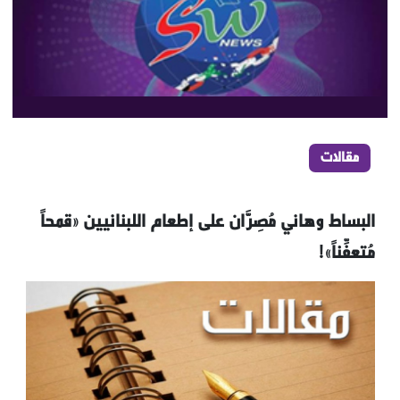
مقالات
البساط وهاني مُصِرَّان على إطعام اللبنانيين «قمحاً
مُتعفِّناً»!