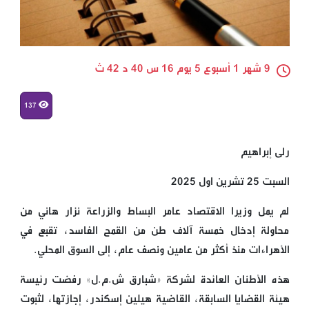
9 شهر 1 أسبوع 5 يوم 16 س 40 د 42 ث
137
رلى إبراهيم
السبت 25 تشرين اول 2025
لم يمل وزيرا الاقتصاد عامر البساط والزراعة نزار هاني من
محاولة إدخال خمسة آلاف طن من القمح الفاسد، تقبع في
الأَهراءات منذ أكثر من عامين ونصف عام، إلى السوق المحلي.
هذه الأطنان العائدة لشركة «شبارق ش.م.ل» رفضت رئيسة
هيئة القضايا السابقة، القاضية هيلين إسكندر، إجازتها، لثبوت