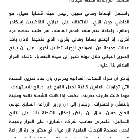
الفاسد، ثم إعادة فحصه مجدّداً!
واستغلّ البساط وهاني تعيين رئيس هيئة قضايا أصيل، هو
القاضي جون قزي، للالتفاف على قرارَي القاضيين إسكندر
وغانم، وإعادة فتح ملف القمح الفاسد، عبر طلب فحصه مرة
أخرى، إذ اجتمع بساط وهاني بقزي، الذي منحهما الإذن بأخذ
عينات جديدة من الصوامع لإجراء تحاليل أخرى، على أن يُرفع
التقرير النهائي خلال مهلة شهر إلى هيئة القضايا، لاتخاذ القرار
الملائم بناءً عليه.
يُذكر أن خبراء السلامة الغذائية يجزمون بأن مدة تخزين الشحنة
التي تجاوزت العامين كافية لجعل القمح غير صالح للاستهلاك،
مهما كانت ظروف تخزينه، فكيف إذا كانت الشحنة تالفة ومليئة
بالتعفّن والحشرات. ويشار إلى أن وزير الزراعة السابق عباس
الحاج حسن سبق أن رفض إدخال الشحنة بناءً على نتائج
التحاليل، فاعترض صاحب شركة «شبارق» على القرار ونتيجة
فحص مصلحة الأبحاث العلمية الزراعية، أي مختبر وزارة الزراعة