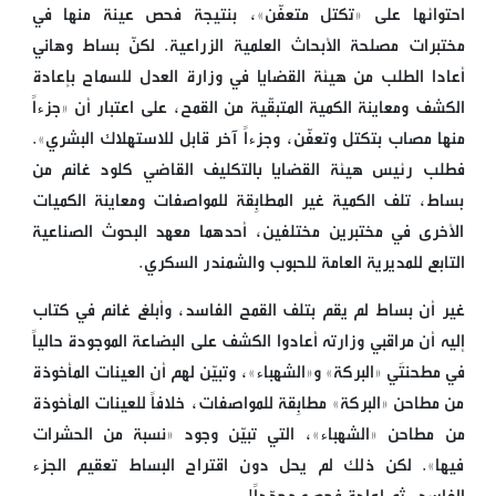
احتوائها على «تكتل متعفّن»، بنتيجة فحص عينة منها في
مختبرات مصلحة الأبحاث العلمية الزراعية. لكنّ بساط وهاني
أعادا الطلب من هيئة القضايا في وزارة العدل للسماح بإعادة
الكشف ومعاينة الكمية المتبقّية من القمح، على اعتبار أن «جزءاً
منها مصاب بتكتل وتعفّن، وجزءاً آخر قابل للاستهلاك البشري».
فطلب رئيس هيئة القضايا بالتكليف القاضي كلود غانم من
بساط، تلف الكمية غير المطابِقة للمواصفات ومعاينة الكميات
الأخرى في مختبرين مختلفين، أحدهما معهد البحوث الصناعية
التابع للمديرية العامة للحبوب والشمندر السكري.
غير أن بساط لم يقم بتلف القمح الفاسد، وأبلغ غانم في كتاب
إليه أن مراقبي وزارته أعادوا الكشف على البضاعة الموجودة حالياً
في مطحنتَي «البركة» و«الشهباء»، وتبيّن لهم أن العينات المأخوذة
من مطاحن «البركة» مطابِقة للمواصفات، خلافاً للعينات المأخوذة
من مطاحن «الشهباء»، التي تبيّن وجود «نسبة من الحشرات
فيها». لكن ذلك لم يحل دون اقتراح البساط تعقيم الجزء