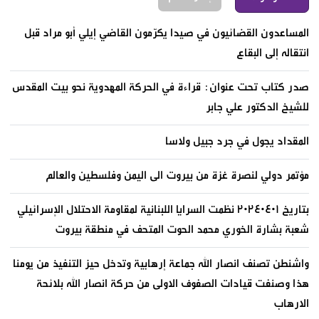
المساعدون القضائيون في صيدا يكرّمون القاضي إيلي أبو مراد قبل
انتقاله إلى البقاع
صدر كتاب تحت عنوان: قراءة في الحركة المهدوية نحو بيت المقدس
للشيخ الدكتور علي جابر
المقداد يجول في جرد جبيل ولاسا
مؤتمر دولي لنصرة غزة من بيروت الى اليمن وفلسطين والعالم
بتاريخ ٢٠٢٤٠٤٠١ نظمت السرايا اللبنانية لمقاومة الاحتلال الإسرائيلي
شعبة بشارة الخوري محمد الحوت المتحف في منطقة بيروت
واشنطن تصنف انصار الله جماعة إرهابية وتدخل حيز التنفيذ من يومنا
هذا وصنفت قيادات الصفوف الاولى من حركة انصار الله بلائحة
الارهاب