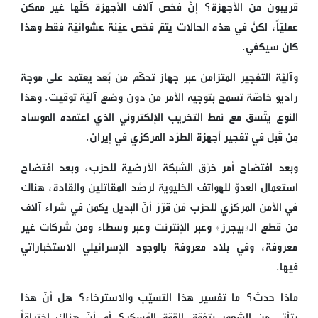
قريبون من الأجهزة؟ إنّ فحْص آلاف الأجهزة كلّها غير ممكن
عمليّاً، لكنْ في هذه الحالات يتمّ فحْص عيّنة عشوائيّة فقط وهذا
كان سيكفي.
وآليّة التفجير المتزامن عبر جهاز تحكّم من بُعد يعتمد على موجة
راديو خاصّة تسمح بتوجيه الأمر من دون وضع آليّة توقيت. وهذا
النوع يتّسق مع نمط التخريب الإلكتروني الذي اعتمده الموساد
مِن قَبل في تفجير أجهزة الطرْد المركزي في إيران.
وبعد افتضاح أمر خرْق الشبكة الأرضية للحزب، وبعد افتضاح
استعمال العدوّ للهواتف الخليوية لرصْد المقاتلين والقادة، هناك
في الأمن المركزي للحزب مَن قرّرَ أنّ البديل يكمن في شراء آلاف
من قطع الـ«بيجرز» وعبر الإنترنت وعبر وسطاء ومن شركات غير
معروفة، وفي بلاد معروفة بالوجود الإسرائيلي الاستخباراتي
فيها.
ماذا حدث؟ ما تفسير هذا التسيّب والاسترخاء؟ هل أنّ هذا
يتأتّى من الشعور بتفوّق القوّة المُسكِر؟ أم أنّ هناك اختراقاً