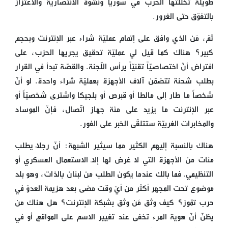
طويلة تخلّلتها الحرب في سوريا ونشوة الانتصاريّة والاعتزاز
بالتفوّق حتى الغرور.
ثمّ، مَن الذي وافق على إتمام عمليّة شراء عبر الإنترنت وبحجم
كبير؟ هناك كما قيل لي عمليّة تحقيق يجريها الحزب، على
افتراض أنّ اختصاصيّاً تقنيّاً يرأس اللّجنة. والقصّة تبدأ في القرار
بطلب شحنة تتضمّن آلاف الأجهزة بعمليّة شراء واحدة. لو أنّ
شخصاً ما طار إلى مالطا أو قبرص أو بلجيكا واشترى شخصيّاً أو
عبر الإنترنت ما يزيد على مئة جهاز اتّصال، فإنّ الموساد
والمخابرات الغربيّة ستتلقّى الخبر على الفور.
هناك بالنسبة إليهم الكثير مما سيثير الشبهة: أنّ رجلاً يطلب
مئات من الأجهزة التي لا غرض لها إلّا الاستعمال العسكري أو
التنظيمي. فما بالك عندما يكون الطلب من لبنان بالذات، وهو بلد
موضوع تحت المجهر أكثر من أيّ وقت مضى بعد هزيمة العدوّ في
حرب تمّوز؟ كيف وثق مَن وثق بشبكة الإنترنت؟ هل هناك من
يظنّ أنّ هوية المرء تخفى عند تغيير الاسم على المواقع أو في