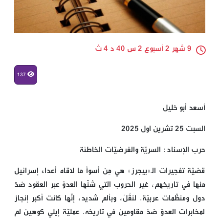
9 شهر 2 أسبوع 2 س 40 د 4 ث
137
أسعد أبو خليل
السبت 25 تشرين اول 2025
حرب الإسناد: السريّة والفرضيّات الخاطئة
قضيّة تفجيرات الـ«بيجرز» هي مِن أسوأ ما لاقاه أعداء إسرائيل
منها في تاريخهم، غير الحروب التي شنّها العدوّ عبر العقود ضدّ
دول ومنظّمات عربيّة. لنقُلْ، وبألم شديد، إنّها كانت أكبر إنجاز
لمخابرات العدوّ ضدّ مقاومين في تاريخه. عمليّة إيلي كوهين لم