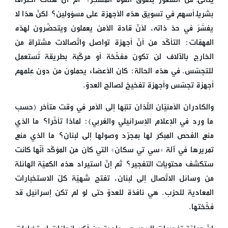
بشريّاً أسهم في تسويق هذه الأجهزة على مسؤولين؟ لكنّ هذا لا
يفسَّرُ في حدّ ذاته، لأنّ قادة الأمن يعملون ويتحضّرون لهذه
المهمّات: التأكّد من أنّ أجهزة تواصل واتّصالات مشتراة من
الخارج بالآلاف لن تكون مفخّخة أو مركّبة بطريقة تُستعمل
للتجسّس. في هذه الحالة: كان الأعضاء يحملون من دون عِلمهم
أجهزة تجسّس وأجهزة تفخيخ لصالح العدوّ.
والكادران الأمنيّان اللّذان تنبّها إلى الأمر في وقت متأخر (حسب
ما ورد في الإعلام الإسرائيلي والغربي): لماذا تأخّرا؟ ما الذي
منع الفحص المبكر لها بمجرّد وصولها إلى لبنان؟ ما الذي منع
تمريرها في آلة «سي تي سكان» التي كان من المؤكّد أنّها كانت
ستكشف محتويات التفجير؟ ثم إنّ استيراد هذه الكميّة الهائلة
من وسائل الاتّصال إلى لبنان، تفتح شهيّة كلّ الاستخبارات
المعادية للحزب. هي نافذة للعدوّ حتى لو لم تكن إسرائيل قد
فخّختها.