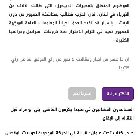
الموضوع المتعلّق بتفجيرات الـ«بيجرز» التي طالت الآلاف من
الأبرياء في لبنان، فإنّ الحزب مُطالَب بمكاشفة الجمهور من دون
الإفشاء بأسرار قد تفيد العدوّ. أحياناً المعلومات العامة الموجّهة
للجمهور تفيد في التزام الاحتراز ضدّ خروقات إسرائيل وجرائمها
الكثيرة.
ان ما ينشر من اخبار ومقالات لا تعبر عن راي الموقع انما عن رأي
كاتبها
إخترنا لكم
الأكثر قراءة
المساعدون القضائيون في صيدا يكرّمون القاضي إيلي أبو مراد قبل
انتقاله إلى البقاع
صدر كتاب تحت عنوان: قراءة في الحركة المهدوية نحو بيت المقدس