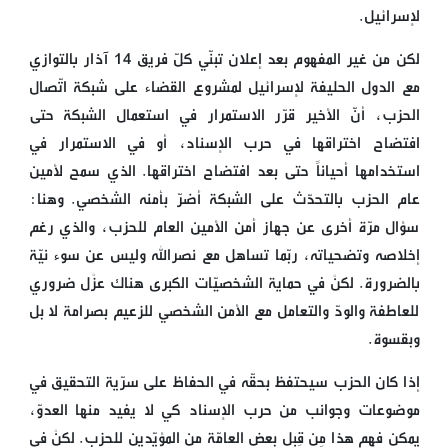
لإسرائيل.
لكن من غير المفهوم بعد إعلان تبنّي كلّ فريق 14 آذار بالتوازي
مع الدول الحليفة لإسرائيل لمشروع القضاء على شبكة اتّصال
الحزب، أنّ الأخير قرّر الاستمرار في استعمال الشبكة حتى
افتضاح اختراقها في حرب الإسناد، أو في الاستمرار في
استخدامها أحياناً حتى بعد افتضاح اختراقها. الذي سمح لأمين
عام الحزب بالتحدّث على الشبكة أضرّ بأمنه الشخصي. وهنا:
سؤال مرّة أخرى عن جهاز أمن الأمين العام للحزب، والذي رغم
إخلاصه وتضحياته، ربّما تساهل مع نصرالله وليس عن سوء نيّة
بالضرورة. لكنْ في حماية الشخصيّات الكبرى هناك عزْل ضروري
للعاطفة والودّ والتعامل مع الأمن الشخصي للزعيم بصرامة لا بل
وبقسوة.
إذا كان الحزب سيحتفظ بحقّه في الحفاظ على سرّية التحقيق في
موضوعات وجوانب من حرب الإسناد كي لا يفيد منها العدوّ،
يمكن فهم هذا مِن قِبل بعض العامّة من المؤيّدين للحزب. لكنْ في