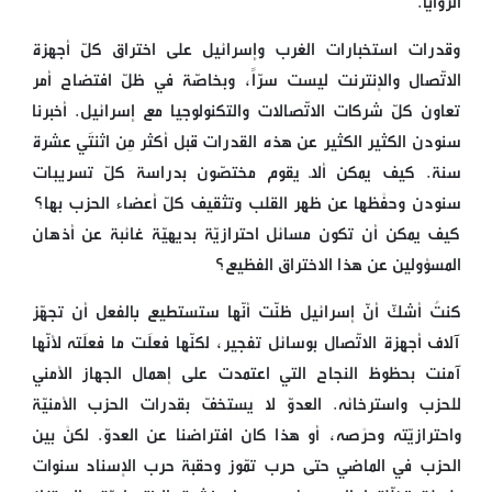
الزوايا.
وقدرات استخبارات الغرب وإسرائيل على اختراق كلّ أجهزة
الاتّصال والإنترنت ليست سرّاً، وبخاصّة في ظلّ افتضاح أمر
تعاون كلّ شركات الاتّصالات والتكنولوجيا مع إسرائيل. أخبرنا
سنودن الكثير الكثير عن هذه القدرات قبل أكثر مِن اثنتَي عشرة
سنة. كيف يمكن ألّا يقوم مختصّون بدراسة كلّ تسريبات
سنودن وحفْظها عن ظهر القلب وتثقيف كلّ أعضاء الحزب بها؟
كيف يمكن أن تكون مسائل احترازيّة بديهيّة غائبة عن أذهان
المسؤولين عن هذا الاختراق الفظيع؟
كنتُ أشكّ أنّ إسرائيل ظنّت أنّها ستستطيع بالفعل أن تجهّز
آلاف أجهزة الاتّصال بوسائل تفجير، لكنّها فعلَت ما فعلَته لأنّها
آمنت بحظوظ النجاح التي اعتمدت على إهمال الجهاز الأمني
للحزب واسترخائه. العدوّ لا يستخفّ بقدرات الحزب الأمنيّة
واحترازيّته وحرْصه، أو هذا كان افتراضنا عن العدوّ. لكنْ بين
الحزب في الماضي حتى حرب تمّوز وحقبة حرب الإسناد سنوات