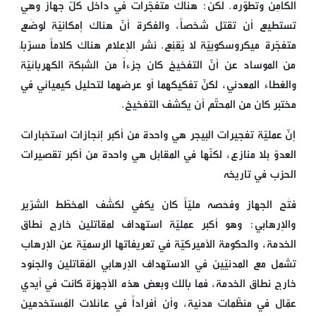
الكامِن وتطوّره. لكن: هناك متفجّرات في داخل كلّ جهاز وهي
تستطيع أن تقتل شخصاً، والفكرة أنّ هناك إمكانيّة لوضْع
متفجّرة ميكروسكوبيّة لا يُقنِع. نشر الإعلام هناك كلاماً مسرّباً
من الموساد عن أنّ التفخيخ كان جزءاً من الشبكة الكهربائيّة
والغطاء المعدني، لكنّ تفكيكهما أو عرضهما لتحليل كيميائي في
مختبر كان من المحتّم أن يكشف التفخيخ.
إنّ عمليّة تفجيرات البيجر هي واحدة من أكبر إنجازات استخبارات
العدوّ بلا منازع، لكنّها في المقابل هي واحدة من أكبر تقصيرات
الحزب في تاريخه
فتْح الجهاز وفحْصه مليّاً كان يكفي لكشْف المخطّط الشرّير
والإرهابي: وهو أكبر عمليّة استهداف لمقاتلين خارج نطاق
الخدمة، والحكومة الأميركيّة في تعريفاتها الرسميّة عن الإرهاب
تشمل مع المدنيّين في الاستهداف الإرهابي المُقاتلين والجنود
خارج نطاق الخدمة، فما بالك وبعض هذه الأجهزة كانت في أيدي
عمّال في منظّمات مدنية، وأن أفراداً في عائلات المُستخدمين