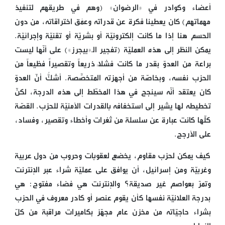
أعضاء وكوادر في «الرضوان» (وهم في طريقهم لتنفيذ
مهماتهم) كان يعطينا فكرة عن قدراته وعمْق اختراقاته، من دون
الحسم هنا إذا ما كانت إلكترونيّة أو بشريّة أو تقنيّة وإجرائيّة.
يمكن النظر إلى هذه العمليّة (تفجير الـ«بيجرز») على أنّها ليست
براعة من العدوّ بقدر ما كانت فشلاً ذريعاً وتقصيراً فظيعاً من
الحزب نفسه، وبخاصّة من أجهزته المتخصِّصة. أشكُّ أنّ العدوّ
كان يعتقد أنّه سينجح في هذا المخطّط إلى هذه الدرجة، لكنّ
تخطيطه لها يشير إلى استخفافه بالقدرات الأمنيّة للحزب. القصّة
كلّها كانت عبارة عن سلسلة من ثغرات وأخطاء وتقصير، وفساد،
على الأرجح.
كيف يمكن لحزب مقاوم، يخضع لعقوبات وحروب من دول عربية
وغربيّة ومن إسرائيل، أن يوافق على عمليّة شراء عبر الإنترنت
وتمرّ بعواصم غير صديقة؟ والإنترنت هي فضاء مفتوح: هي
بدرجة العلانيّة نفسها كأن يقوم عنصر أو كادر معروف في الحزب
بشراء حاجيّاته من مخزن عام مجهّز بكاميرات مراقبة من كلّ