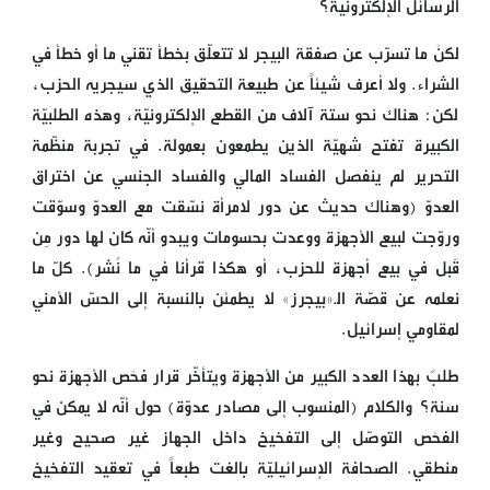
الرسائل الإلكترونية؟
لكنْ ما تسرّب عن صفقة البيجر لا تتعلّق بخطأ تقني ما أو خطأ في
الشراء. ولا أعرف شيئاً عن طبيعة التحقيق الذي سيجريه الحزب،
لكن: هناك نحو ستة آلاف من القطع الإلكترونيّة، وهذه الطلبيّة
الكبيرة تفتح شهيّة الذين يطمعون بعمولة. في تجربة منظّمة
التحرير لم ينفصل الفساد المالي والفساد الجنسي عن اختراق
العدوّ (وهناك حديث عن دور لامرأة نسّقت مع العدوّ وسوّقت
وروّجت لبيع الأجهزة ووعدت بحسومات ويبدو أنّه كان لها دور مِن
قَبل في بيع أجهزة للحزب، أو هكذا قرأنا في ما نُشر). كلّ ما
نعلمه عن قصّة الـ«بيجرز» لا يطمئِن بالنسبة إلى الحسّ الأمني
لمقاومي إسرائيل.
طلبٌ بهذا العدد الكبير من الأجهزة ويتأخّر قرار فحْص الأجهزة نحو
سنة؟ والكلام (المنسوب إلى مصادر عدوّة) حول أنّه لا يمكن في
الفحْص التوصّل إلى التفخيخ داخل الجهاز غير صحيح وغير
منطقي. الصحافة الإسرائيليّة بالغت طبعاً في تعقيد التفخيخ