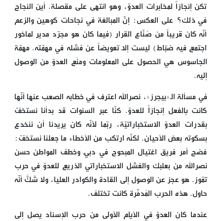
تكن إنجازاً لمخابرات العدوّ، وهو انتهى على مقصلة. أين النجاح
في ذلك؟ على العكس: إنّ المبالغة في نجاحات كوهين والزعم
أنّه كان قريباً من صُنّاع القرار (فيما كان هو مجرّد مدير لماخور
اجتمع فيه ضبّاط) ليست إلّا تعويضاً عن فشله في مهمّته. مهمّة
الجاسوس هي الحصول على المعلومات ومنْع العدوّ من الوصول
إليه.
في مسألة الـ«بيجرز»، نصرالله اعترف في خطابه الصعب عنها أنّها
كانت بالفعل إنجازاً للعدوّ. كنّا عبر السنوات قد بدأنا نستخفّ
بقدرات العدوّ الاستخباراتيّة، ربّما لأنّه كان يريدنا أن ننخدع
بسكوته بعض الأحيان. لكنّه ارتكب من الأخطاء ما جعلنا نستخفّ:
فضح أمر فريق اغتيال المبحوح في دبيّ وخطف المواطن حسن
نصرالله من بعلبك والفشل الاستخباراتي الذريع للعدوّ في حرب
تمّوز. هو عجز عن الوصول إلى القادة والكوادر العليا، ولا شكَّ أنّه
حاول. هذه الحرب المُدمِّرة كانت تختلف.
عندما كان العدوّ في الأيّام الأُولى من حرب الإسناد يصل إلى