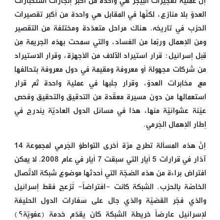
إنّ عمليّة تفجيرات البيجر هي واحدة من أكبر إنجازات استخبارات
العدوّ بلا منازع، لكنّها في المقابل هي واحدة من أكبر تقصيرات
الحزب في تاريخه. هناك مراحل متعدّدة ومختلفة من التقصير
ومن الإهمال وربّما من الفساد، والتي سمحت بهذه الجريمة مِن
قِبل إسرائيل: قرار استيراد الآلاف من الأجهزة، وقرار الاستيراد
من شركات مجهولة أو معروفة ومقيمة في دول معروفة بتحالفها
مع مخابرات العدوّ، وقرار جلْبها في عملية واحدة ثم قرار
استعمالها من دون مسيرة معقّدة من التدقيق والتحقيق وفحْص
عيّنة عشوائيّة منها، هذا في مسائل الدول العاديّة يندرج في
إطار الإهمال الجُرمي.
إنّ هذه المسألة تطرح مرّة أخرى التواطؤ الجُرمي لمجموعة 14
آذار في قرارات 5 أيار التي سبقت 7 أيّار في عام 2008. لا يمكن
افتراض براءة من هذه الضجّة التي أحدثها موضوع شبكة الاتّصال
الخاصّة بالحزب. الشبكة كانت -افتراضاً- تُزعج فقط إسرائيل
والذي فجّر القضيّة والذي جال على سفارات الدول الحليفة
لإسرائيل عارضاً خريطة الشبكة كان يقدّم خدمة (عفويّة؟)