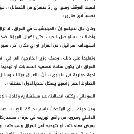
لضبط الموقف ومنع أي ردّ متسرّع من الفصائل»، مبيّنة 
تحسّباً لأي طارئ».
وكان قال نتنياهو إنّ «الميليشيات في العراق، لا ت
وأضاف: «سنواصل الحرب حتى إكمال المهمّة ضدّ 
استهداف إسرائيل، من العراق أو أي مكان آخر، سيواج
وتعليقاً على ذلك، وصف وزير الخارجية العراقي، فؤ
العراق «لن يكون ساحة لتصفية الحسابات أو تهديداً ل
ندوة حوارية في «نينوى»، أنّ «العراق يمتلك وسائل
الخطوط الحمر وأصبح يشكّل تحدّياً لدول المنطقة».
السوداني، يكثّف اتصالاته عبر مستشاريه وقادة «الإ
ومن جهته، رأى المتحدّث باسم «حركة النجباء»، حس
الداخلي وهروبه من واقع الهزيمة في غزة»، مستدركاً ب
يفرض معادلاته، أو بتهديد أمن العراق وسيادته». وأ