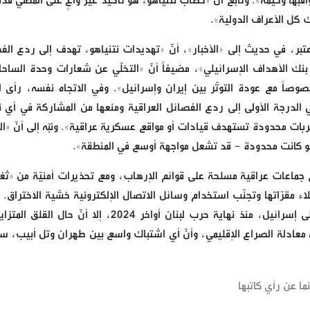
ها وخيمة». وتابع أنّ «خطاب نتنياهو، هو تأكيد غير واعٍ على المضي قدما
ك كل الأعراف الدولية».
فاعتبر، في حديث إلى «الأخبار»، أنّ «تهديدات نتنياهو، تهدف إلى ردع الف
نك الأهداف الإسرائيلي»، مضيفاً أنّ «التخلّي عن شعارات وحدة الساحا
صاً مع عودة التوتّر بين إيران وإسرائيل». وفي الاتجاه نفسه، رأى ال
 الدرجة الأولى إلى ردع الفصائل العراقية ومنعها من المشاركة في أي 
ربات محدودة تستهدف قيادات أو مواقع عسكرية عراقية». ونبّه إلى أنّ «ا
 لو كانت محدودة - قد تشعل مواجهة أوسع في المنطقة».
 جماعات عراقية مسلحة على قوائم الإرهاب، ومع تحذيرات أمنيّة من «ثغ
اء مقرّاتها وتجنّب استخدام وسائل الاتصال الإلكترونية خشية الاختراق. 
تمسّك الفصائل بالتهدئة وعدم إطلاق أي هجوم على إسرائيل، منذ نهاية حرب لبنان أواخر 2024، إلا أنّ حا
 من معادلة الصراع الإقليمي، وأنّ أي اشتباك واسع بين طهران وتل أبيب، 
ما عن رأي كاتبها