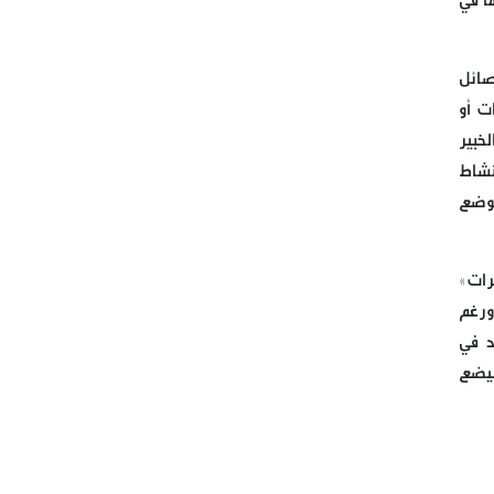
ً في
التواصل في حزب الله
الحاج حسن من بريتال: أزمة
صائل
انتخاب رئيس الجمهورية
ت أو
سياسية وليست دستورية
خبير
نشاط
تحت عنوان (على طريق القدس
لوضع
موحدون لمواجهة الفتن ومؤامرات
التفريق بين أمتنا )
رات»
الصوت الذي لم يستكن يوماً
ورغم
صنعاء بمواجهة العدوان
ل القلق المتزايد في
المتجدّد: لا وقف لعمليّاتنا
سيضع