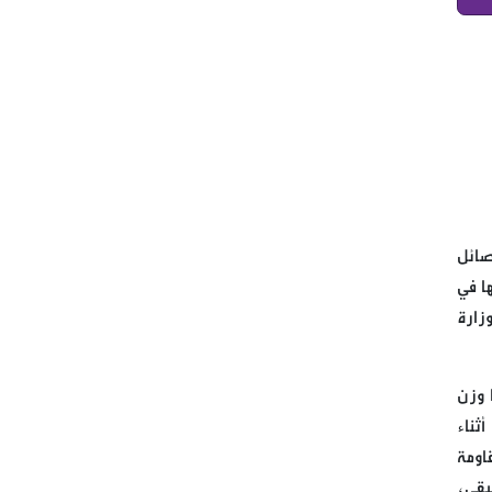
قتيل وجرحى بين العرب في
البقاع الاوسط في منطقة قب
اللياس
النائب برو يتفقد احوال النازحين
في علمات والبدان المجاورة
كتب حسن علي طه يا أمة المليار
صائل
منافق، غزة تُباااااد ، فماذا أنتم
ا في
فاعلون؟ عامان، لا بل دهران،
زارة
لكثافة ما حصل في غزة من
أحداث.
 وزن
بعد طلب سماحة القائد الولي
ثناء
الاعلى السيد علي الخامنئي حفظ
اومة
الله
يقي،