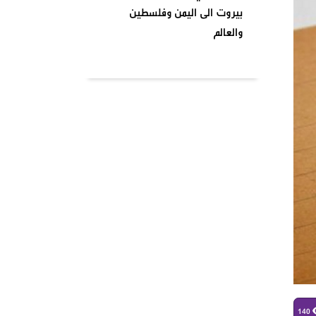
بيروت الى اليمن وفلسطين
والعالم
بتاريخ ٢٠٢٤٠٤٠١ نظمت السرايا
اللبنانية لمقاومة الاحتلال
الإسرائيلي شعبة بشارة الخوري
محمد الحوت المتحف في منطقة
بيروت
واشنطن تصنف انصار الله جماعة
إرهابية وتدخل حيز التنفيذ من
يومنا هذا وصنفت قيادات
الصفوف الاولى من حركة انصار
الله بلائحة الارهاب
في أجواء شهر رمضان المبارك
وبمناسبة يوم الأرض ،
140