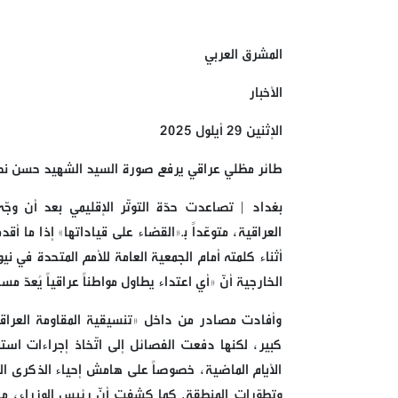
المشرق العربي
الأخبار
الإثنين 29 أيلول 2025
طائر مظلي عراقي يرفع صورة السيد الشهيد حسن نص
بغداد | تصاعدت حدّة التوتّر الإقليمي بعد أن وجّ
العراقية، متوعّداً بـ«القضاء على قياداتها» إذا ما
أثناء كلمته أمام الجمعية العامة للأمم المتحدة في
الخارجية أنّ «أي اعتداء يطاول مواطناً عراقياً يُعدّ مس
وأفادت مصادر من داخل «تنسيقية المقاومة العراقية»
كبير، لكنها دفعت الفصائل إلى اتّخاذ إجراءات است
الأيام الماضية، خصوصاً على هامش إحياء الذكرى ا
وتطوّرات المنطقة. كما كشفت أنّ رئيس الوزراء، مح