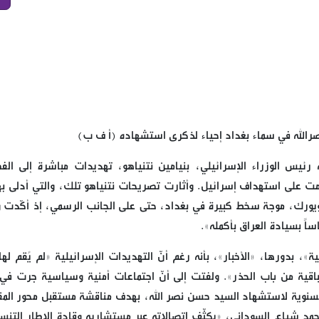
رالله في سماء بغداد إحياء لذكرى استشهاده (أ ف ب)
ه رئيس الوزراء الإسرائيلي، بنيامين نتنياهو، تهديدات مباشرة إلى الف
 أقدمت على استهداف إسرائيل. وأثارت تصريحات نتنياهو تلك، والتي أدلى به
 نيويورك، موجة سخط كبيرة في بغداد، حتى على الجانب الرسمي، إذ أكّدت و
اساً بسيادة العراق بأكمله».
، بدورها، «الأخبار»، بأنه رغم أنّ التهديدات الإسرائيلية «لم يُقم لها
باقية من باب الحذر». ولفتت إلى أنّ اجتماعات أمنية وسياسية جرت في أ
لسنوية لاستشهاد السيد حسن نصر الله، بهدف مناقشة مستقبل محور المق
مد شياع السوداني، «يكثّف اتصالاته عبر مستشاريه وقادة الإطار التنس