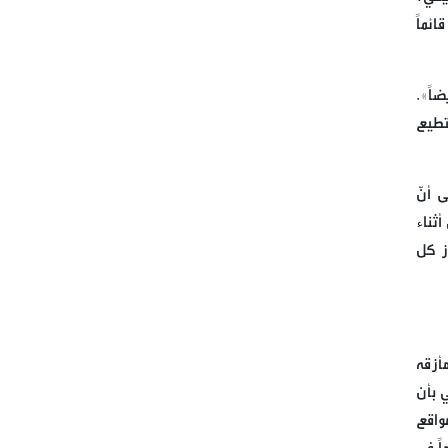
ائماً
بسم الله الرحمن الرحيم
قيادة الحملة الدولية لكسر حصار
اً».
مطار صنعاء الدولي
تطيع
الوزير السابق للداخلية مروان
شربل
 أنّ
ثناء
ممثل الامين العام لحزب الله
ز كل
الشيخ الدكتور علي جابر يزور
مطبخ مائدة الامام زين العابدين
ع في برج البراجنة
أزقه
مباشر من حفل اطلاق الحملة
ي بأن
الرسمية لاحياء اليوم القدس
واقع
العالمي التي يطلقها ملف شبكات