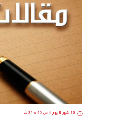
10 شهر 6 يوم 4 س 40 د 31 ث