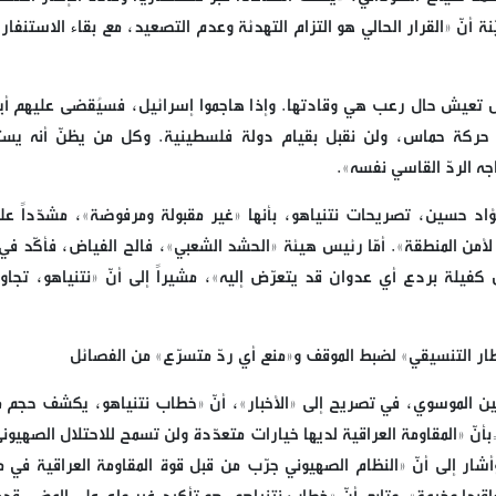
أنّ «القرار الحالي هو التزام التهدئة وعدم التصعيد، مع بقاء الاستنفار ق
زال تعيش حال رعب هي وقادتها. وإذا هاجموا إسرائيل، فسيُقضى عليهم أيض
حركة حماس، ولن نقبل بقيام دولة فلسطينية. وكل من يظنّ أنه يس
ه الردّ القاسي نفسه».
اد حسين، تصريحات نتنياهو، بأنها «غير مقبولة ومرفوضة»، مشدّداً على
أمن المنطقة». أمّا رئيس هيئة «الحشد الشعبي»، فالح الفياض، فأكّد في أ
 كفيلة بردع أي عدوان قد يتعرّض إليه»، مشيراً إلى أنّ «نتنياهو، تجاو
طار التنسيقي» لضبط الموقف و«منع أي ردّ متسرّع» من الفصائل
ين الموسوي، في تصريح إلى «الأخبار»، أنّ «خطاب نتنياهو، يكشف حجم م
أنّ «المقاومة العراقية لديها خيارات متعدّدة ولن تسمح للاحتلال الصهيون
شار إلى أنّ «النظام الصهيوني جرّب من قبل قوة المقاومة العراقية في م