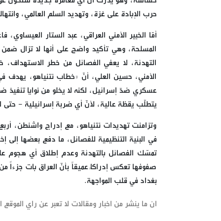
حسّاسة، وهو يدرك أنّ أي مغامرة جديدة ستكون عواقب
حرب الإبادة على غزة، وتهديد السلم العالمي، وانتها
أمّا الخبير الأمني العراقي، عبد الستار العيساوي، 
المسلحة، وهي تأكيد واضح على أنها لا تزال ضمن ب
التهدئة، لا يعفي الفصائل من خطر الاستهداف، خصو
الأمني، حسين العلي، أنّ «خطاب نتنياهو، يهدف في
عسكري ضدّ إسرائيل، لكنه لا يخلو من نوايا تنفيذ ض
يتطلّب يقظة عالية، لأنّ أي ضربة إسرائيلية - حتى
وتزامنت تهديدات نتنياهو، مع إدراج واشنطن، أربع
في البنية التنظيمية للفصائل، ما دفع بعضها إلى إخل
صفوفها تعكس إدراكاً عميقاً بأنّ العراق بات جزءاً
بغداد في قلب المواجهة.
ان ما ينشر من اخبار ومقالات لا تعبر عن راي الموقع ان