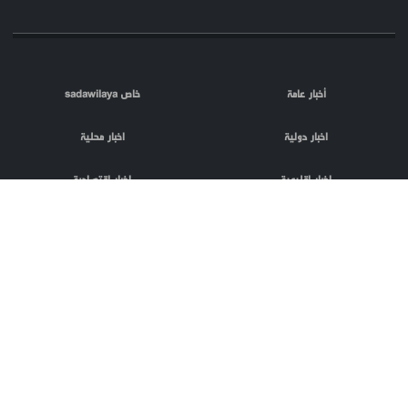
أخبار عامة
خاص sadawilaya
اخبار دولية
اخبار محلية
اخبار اقليمية
اخبار اقتصادية
اعلام العدو
الصحافة
مقالات
فلسطين المحتلة
اعلانات
phpTransformer
منتج من
codnloc
بعض الحقوق
تصميم و تطوير