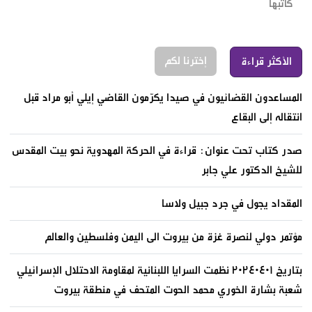
كاتبها
إخترنا لكم
الأكثر قراءة
المساعدون القضائيون في صيدا يكرّمون القاضي إيلي أبو مراد قبل
انتقاله إلى البقاع
صدر كتاب تحت عنوان: قراءة في الحركة المهدوية نحو بيت المقدس
للشيخ الدكتور علي جابر
المقداد يجول في جرد جبيل ولاسا
مؤتمر دولي لنصرة غزة من بيروت الى اليمن وفلسطين والعالم
بتاريخ ٢٠٢٤٠٤٠١ نظمت السرايا اللبنانية لمقاومة الاحتلال الإسرائيلي
شعبة بشارة الخوري محمد الحوت المتحف في منطقة بيروت