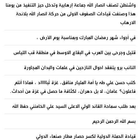
واشنطن تصنف انصار الله جماعة إرهابية وتدخل حيز التنفيذ من يومنا
هذا وصنفت قيادات الصفوف الاولى من حركة انصار الله بلائحة
الارهاب
في أجواء شهر رمضان المبارك وبمناسبة يوم الأرض ،
قتيل وجرحى بين العرب في البقاع الاوسط في منطقة قب اللياس
النائب برو يتفقد احوال النازحين في علمات والبدان المجاورة
كتب حسن علي طه يا أمة المليار منافق، غزة تُباااااد ، فماذا أنتم
فاعلون؟ عامان، لا بل دهران، لكثافة ما حصل في غزة من أحداث.
بعد طلب سماحة القائد الولي الاعلى السيد علي الخامنئي حفظ الله
بسم الله الرحمن الرحيم
قيادة الحملة الدولية لكسر حصار مطار صنعاء الدولي