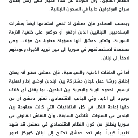
النظام السابق، وأن العودة عن هذا الخيار تبقى رهن إطلاق
سراح الموقوفين حالياً في السجون اللبنانية.
وبحسب المصادر فإن دمشق لا تخفي اهتمامها أيضاً بعشرات
الإسلاميين اللبنانيين الذين أوقفوا أو حوكموا على خلفية الأزمة
السورية. وتعتبر دمشق أنها مسؤولة معنوياً عن هؤلاء، وهي
مستعدّة لاستضافتهم في سوريا إلى حين تبريد الأجواء وعودتهم
لاحقاً إلى لبنان.
أما في الملفات الأمنية والسياسية، فإن دمشق تعتبر أنه يمكن
إطلاق ورشة عمل للجان مشتركة بين البلدين لوضع إطار لعملية
ترسيم الحدود البرية والبحرية بين البلدين، بما يقفل أي خلاف
موجود إلى الأبد. وفي الجانب الاقتصادي، تعتبر دمشق أن من
حقها إعادة النظر في كل الاتفاقيات التي كانت معقودة بين
البلدين في السنوات الثلاثين السابقة، وأن النقاش القانوني في
سوريا ينطلق من كون النظام الاقتصادي في دمشق قد شهد
تغييراً كبيراً، ولم تعد دمشق تحتاج إلى لبنان كمركز لعبور