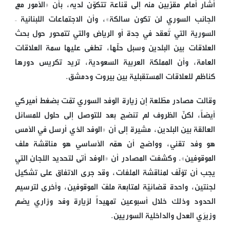
أشار أمام مقرّبين منه إلى قناعة تتكوّن لديه، بأن «الأمور مع
الجانب السوري لن تكون سالكة»، وأن الاجتماعات اللبنانية –
السورية التي تُعقد في جدة أو الرياض والتي تتمحور حول بحث
العلاقات بين البلدين وسبل حلّها، تطغى عليها سمة العلاقات
العامة، وأن المملكة العربية السعودية، تريد تكريس دورها
كناظم للعلاقات المستقبلية بين بيروت ودمشق.
وقالت مصادر مطّلعة إن زيارة الوفد السوري تمّت بضغط أميركي
أيضاً، لكنّ الظروف لم تنضج بعد للتوصل إلى حلول للمسائل
العالقة بين البلدين، مشيرة إلى أن «الوفد الذي أُرسل في الأمس
هو وفد تقني، وواضح أن همّه الأساسي هو مناقشة ملف
الموقوفين». وكشفت المصادر أن «الوفد أتى لتحديد اللجان التي
يجب أن تؤلّف لمناقشة الملفات، وقد جرى الاتفاق على تشكيل
لجنتين، واحدة قضائيّة لمتابعة ملفّ الموقوفين، وأخرى لترسيم
الحدود وذلك خلال أسبوعين تمهيداً لزيارة وفد وزاري يضم
وزيرَي العدل والداخلية السوريَّيْن.