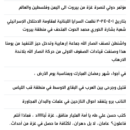
مؤتمر دولي لنصرة غزة من بيروت الى اليمن وفلسطين والعالم
بتاريخ ٢٠٢٤٠٤٠١ نظمت السرايا اللبنانية لمقاومة الاحتلال الإسرائيلي
شعبة بشارة الخوري محمد الحوت المتحف في منطقة بيروت
واشنطن تصنف انصار الله جماعة إرهابية وتدخل حيز التنفيذ من يومنا
هذا وصنفت قيادات الصفوف الاولى من حركة انصار الله بلائحة
الارهاب
في أجواء شهر رمضان المبارك وبمناسبة يوم الأرض ،
قتيل وجرحى بين العرب في البقاع الاوسط في منطقة قب اللياس
النائب برو يتفقد احوال النازحين في علمات والبدان المجاورة
كتب حسن علي طه يا أمة المليار منافق، غزة تُباااااد ، فماذا أنتم
فاعلون؟ عامان، لا بل دهران، لكثافة ما حصل في غزة من أحداث.