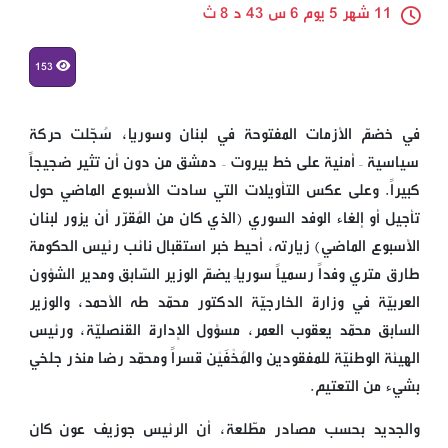
11 شهر 5 يوم 6 س 43 د 8 ث
153
في خضمّ الأزمات المفتوحة في لبنان وسوريا، سُجّلت حركة
سياسية – أمنية على خط بيروت – دمشق من دون أن تثير ضجيجاً
كبيراً. وعلى عكس التأويلات التي سادت الأسبوع الماضي حول
تأجيل أو إلغاء الوفد السوري (الذي كان من المُقرّر أن يزور لبنان
الأسبوع الماضي) زيارته، أحيط خبر استقبال نائب رئيس الحكومة
طارق متري وفداً رسمياً سورياً يضمّ الوزير السّابق ومدير الشؤون
العربيّة في وزارة الخارجيّة الدكتور محمّد طه الأحمد، والوزير
السابق محمّد يعقوب العمر، مسؤول الإدارة القنصليّة، ورئيس
الهيئة الوطنيّة للمفقودين والمُخْفَيْن قسراً ومحمّد رضا منذر جلخي
بشيء من التعتيم.
والجديد بحسب مصادر مطّلعة، أن الرئيس جوزيف عون كان