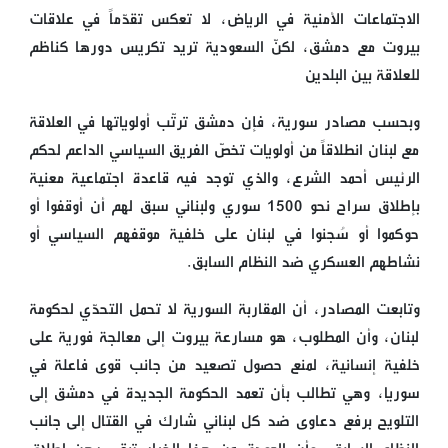
الاجتماعات الأمنية في الرياض، لا تعكس تقدّماً في علاقات
بيروت مع دمشق، لكنّ السعودية تريد تكريس دورها كناظم
للعلاقة بين البلدين
وبحسب مصادر سورية، فإن دمشق ترتّب أولوياتها في العلاقة
مع لبنان انطلاقاً من أولويات تخصّ الفريق السياسي الداعم لحكم
الرئيس أحمد الشرع، والذي توجد فيه قاعدة اجتماعية معنية
بإطلاق سراح نحو 1500 سوري ولبناني سبق لهم أن أوقفوا أو
حوكموا أو سُجنوا في لبنان على خلفية موقفهم السياسي أو
نشاطهم العسكري ضد النظام السابق.
وتابعت المصادر، أن المقاربة السورية لا تحمل التحدّي لحكومة
لبنان، وأن المطلوب، هو مسارعة بيروت إلى معالجة فورية على
خلفية إنسانية، لمنع حصول تصعيد من جانب قوى فاعلة في
سوريا، وهي تطالب بأن تعمد الحكومة الجديدة في دمشق إلى
التلويح برفع دعاوى ضد كل لبناني شارك في القتال إلى جانب