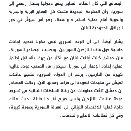
البضائع التي كان النظام السابق يمنع دخولها بشكل رسمي إلى
سوريا، وأن الحكومة الجديدة فتحت كل المعابر البرية والبحرية
والجوية أمام عملية استيراد واسعة، وهو أمر سيؤثّر في دور
المرافق الحدودية للبنان.
يشار أيضاً، إلى أن الوفد السوري ليس مخوّلاً تقديم إجابات
حاسمة حول ملف النازحين السوريين، وبحسب المصادر السورية،
فإن دمشق كانت أبلغت لبنان عبر أكثر من جهة، بأنه قبل إطلاق
عملية إعادة الإعمار في سوريا، سيكون من الصعب عودة غالبية
كبيرة من النازحين، برغم أن الدولة السورية تشجّع عائلات
تعيش في مخيمات للعودة إلى قراها ومدنها الآن. وقالت المصادر
إن دمشق تلقّت معلومات عن رغبة السلطات اللبنانية في تسريع
عودة عائلات النازحين وليس جميع أفراد العائلة، حيث هناك
حاجة فعلية للاقتصاد اللبناني إلى العمالة السورية بصورة كبيرة،
وفي كل قطاعات الإنتاج والخدمات.