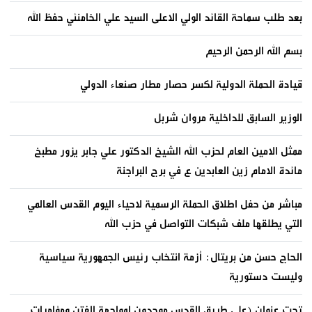
بعد طلب سماحة القائد الولي الاعلى السيد علي الخامنئي حفظ الله
بسم الله الرحمن الرحيم
قيادة الحملة الدولية لكسر حصار مطار صنعاء الدولي
الوزير السابق للداخلية مروان شربل
ممثل الامين العام لحزب الله الشيخ الدكتور علي جابر يزور مطبخ
مائدة الامام زين العابدين ع في برج البراجنة
مباشر من حفل اطلاق الحملة الرسمية لاحياء اليوم القدس العالمي
التي يطلقها ملف شبكات التواصل في حزب الله
الحاج حسن من بريتال: أزمة انتخاب رئيس الجمهورية سياسية
وليست دستورية
تحت عنوان (على طريق القدس موحدون لمواجهة الفتن ومؤامرات