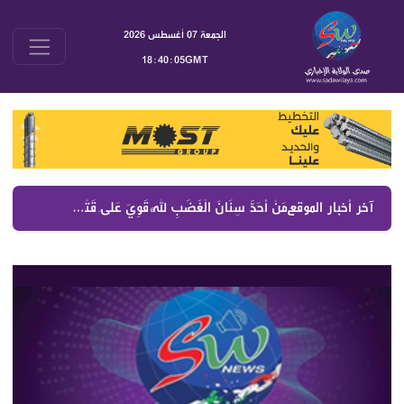
الجمعة 07 أغسطس 2026
18:40:05GMT
آخر أخبار الموقع :
مَنْ أَحَدَّ سِنَانَ الْغَضَبِ لِلَّهِ قَوِيَ عَلَى قَتْلِ أَشِدَّاءِ الْبَاطِلِ