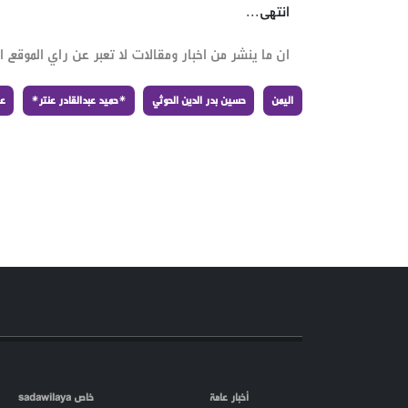
انتهى...
ان ما ينشر من اخبار ومقالات لا تعبر عن راي الموقع ان
اليمن
حسين بدر الدين الحوثي
*حميد عبدالقادر عنتر*
عب
أخبار عامة
خاص sadawilaya