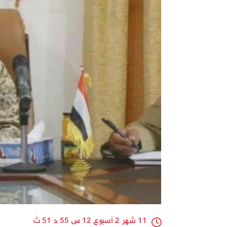
11 شهر 2 أسبوع 12 س 55 د 51 ث