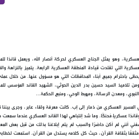
لعسكرية، وهو يمثل الجناح العسكري لحركة أنصار الله، ويعمل قائدًا للم
سكرية التي تقلدت قيادة المنطقة العسكرية الرابعة. يتميز بالنزاهة والأ
حظى باحترام جميع أبناء المحافظات التي هو مسؤول عنها. من خلال عمله
ومن تلاميذ السيد حسين بدر الدين الحوثي، الشهيد القائد المؤسس للم
النبوي، ومعدن الرسالة، ومهبط الوحي، ومنبع الحكمة...
ي المسير العسكري من ذمار إلى إب. كانت معرفة ولقاء عابر، وجرى بيننا 
ًا عسكريًا مُحنكًا. وما شد إنتباهي لهذا القائد العسكري عندما سمعت خ
ني أنني لم أكن حاضرًا والسبب لم يتم إبلاغنا بذلك من قبل بعض المعن
 مثقفًا بثقافة القرآن، حيث كل كلامه يستدل من القرآن. استمعت لخطابه