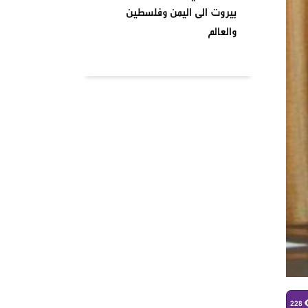
بيروت الى اليمن وفلسطين
والعالم
بتاريخ ٢٠٢٤٠٤٠١ نظمت السرايا
اللبنانية لمقاومة الاحتلال
الإسرائيلي شعبة بشارة الخوري
محمد الحوت المتحف في منطقة
بيروت
واشنطن تصنف انصار الله جماعة
إرهابية وتدخل حيز التنفيذ من
يومنا هذا وصنفت قيادات
الصفوف الاولى من حركة انصار
الله بلائحة الارهاب
في أجواء شهر رمضان المبارك
وبمناسبة يوم الأرض ،
228