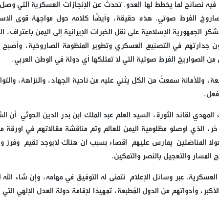
ية، فيه نصائح لما يخطط لها العدو. تحدث عن الإنجازات العسكرية التي وصل 
اروخ الفرط صوتي. هذه حقيقة، وأيضًا كلامه حول مواجهة قوى الاست
كر الجمهورية الإسلامية على نقل الخبرات الإيرانية إلى اليمن باعتراف، ا
ون جدارتهم في التصنيع العسكري وتطوير المنظومة الصاروخية، وأصبح ا
ن الصواريخ الفرط صوتية التي لا تمتلكها أي دولة في الوطن العربي.
بعة، وللأمانة سمعتُ من الكل يثني عليه من ناحية الجهاد، والنزاهة، والت
فعل.
المهدي لقائد الثورة، السيد العلم عبد الملك ابن بدر الدين الحوثي أن ال
ُر، الذي اوصلو مظلومية اليمن للعالم وتم مناقشة مقالاتهم في اورقة 
هولا المناضلين يمارس عليهم اقصاء بسبب ان هناك لايوجد تقيم وفرز وغ
 المسار والتعجيل بالنصر والتمكين.
ت العسكرية. عبر وسائل الإعلام نتمنى له التوفيق في مهامه، وإن شاء الله 
بر، وأدواتهم من الدول المُطبعة، تمهيدًا لإقامة دولة العدل الإلهي التي 