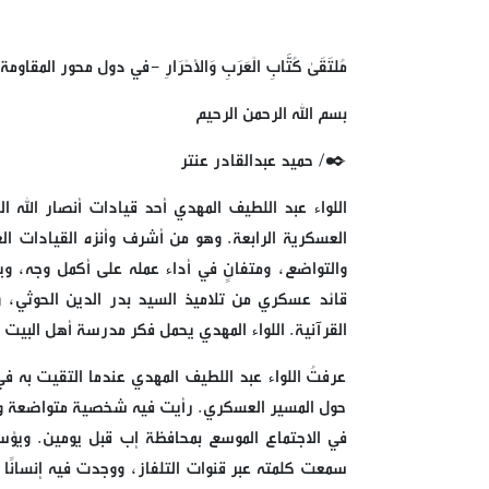
مُلتَقَىٰ كُتَّابِ الْعَرَبِ وَالأَحْرَارِ -في دول محور المقاومة
بسم الله الرحمن الرحيم
✒️/ حميد عبدالقادر عنتر
اللواء عبد اللطيف المهدي أحد قيادات أنصار الله ا
العسكرية الرابعة. وهو من أشرف وأنزه القيادات الع
والتواضع، ومتفانٍ في أداء عمله على أكمل وجه، وي
قائد عسكري من تلاميذ السيد بدر الدين الحوثي، 
القرآنية. اللواء المهدي يحمل فكر مدرسة أهل البيت 
عرفتُ اللواء عبد اللطيف المهدي عندما التقيت به ف
حول المسير العسكري. رأيت فيه شخصية متواضعة وقائد
في الاجتماع الموسع بمحافظة إب قبل يومين. ويؤسف
سمعت كلمته عبر قنوات التلفاز، ووجدت فيه إنسانًا