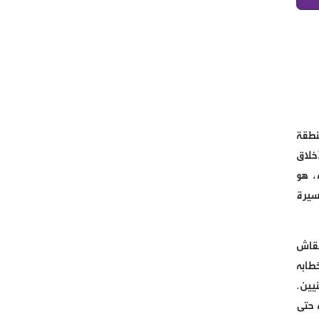
قتيل وجرحى بين العرب في
البقاع الاوسط في منطقة قب
اللياس
النائب برو يتفقد احوال النازحين
في علمات والبدان المجاورة
نطقة
خلاق
كتب حسن علي طه يا أمة المليار
، هو
منافق، غزة تُباااااد ، فماذا أنتم
سيرة
فاعلون؟ عامان، لا بل دهران،
لكثافة ما حصل في غزة من
أحداث.
نقاش
طابه
بعد طلب سماحة القائد الولي
يين.
الاعلى السيد علي الخامنئي حفظ
 حتى
الله