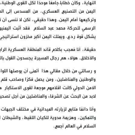
النهاية، وكان خطابًا جامعًا موحدًا لكل القوى الوطن
اليمن من التصنيع العسكري، من المسدس إلى الص
وتركيعها أمام اليمن. وهذا حقيقي، لكن لا ننسى أن نش
الرسمي للحركة محمد عبد السلام فقد أثبت اليمني
يشكل قوة ردع. ويملك اليمن أكبر مخزون استراتيجي م
حقيقة، أنا مُعجب بكلام قائد المنطقة العسكرية الرا
والأخلاق. هؤلاء هم رجال المسيرة يجسدون القول بال
و رسالتي من خلال مقالي هذا أتمنى أن يوصلها اللواء 
والوطنين والمناضلين، ومن يحمل فكرًا وصاحب قلم ح
الامن الدولي كانت اقلامهم موجعة لقوى الاستكبار 
لابد من البحث عن الشرفاء والمناضلين من أجل تصحيح
وأنا دائمًا متابع لزيارته الميدانية في مختلف الجبها
والتمكين، وهزيمة مدوية للكيان اللقيط، والشيطان الأك
السلام في العالم أجمع.