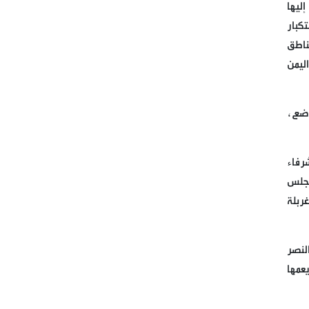
إليها
كبار
بسم الله الرحمن الرحيم
لناطق
قيادة الحملة الدولية لكسر حصار
ليمن
مطار صنعاء الدولي
الوزير السابق للداخلية مروان
واضع،
شربل
شرفاء
ممثل الامين العام لحزب الله
مجلس
الشيخ الدكتور علي جابر يزور
ربلة
مطبخ مائدة الامام زين العابدين
ع في برج البراجنة
النصر
مباشر من حفل اطلاق الحملة
يعمها
الرسمية لاحياء اليوم القدس
العالمي التي يطلقها ملف شبكات