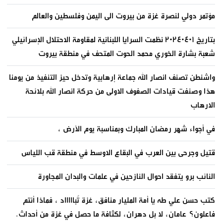
مؤتمر دولي لنصرة غزة من بيروت الى اليمن وفلسطين والعالم
بتاريخ ٢٠٢٤٠٤٠١ نظمت السرايا اللبنانية لمقاومة الاحتلال الإسرائيلي
شعبة بشارة الخوري محمد الحوت المتحف في منطقة بيروت
واشنطن تصنف انصار الله جماعة إرهابية وتدخل حيز التنفيذ من يومنا
هذا وصنفت قيادات الصفوف الاولى من حركة انصار الله بلائحة
الارهاب
في أجواء شهر رمضان المبارك وبمناسبة يوم الأرض ،
قتيل وجرحى بين العرب في البقاع الاوسط في منطقة قب اللياس
النائب برو يتفقد احوال النازحين في علمات والبدان المجاورة
كتب حسن علي طه يا أمة المليار منافق، غزة تُباااااد ، فماذا أنتم
فاعلون؟ عامان، لا بل دهران، لكثافة ما حصل في غزة من أحداث.