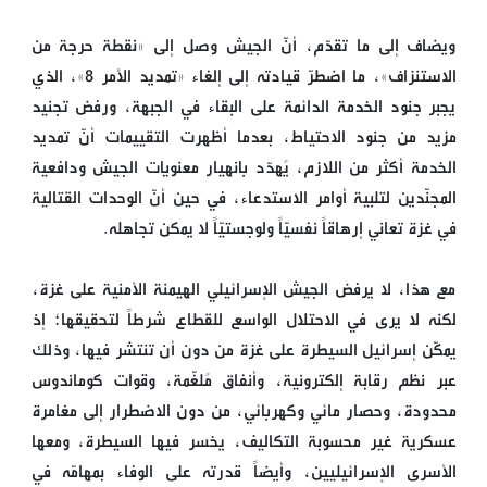
ويضاف إلى ما تقدّم، أنّ الجيش وصل إلى «نقطة حرجة من
الاستنزاف»، ما اضطرّ قيادته إلى إلغاء «تمديد الأمر 8»، الذي
يجبر جنود الخدمة الدائمة على البقاء في الجبهة، ورفض تجنيد
مزيد من جنود الاحتياط، بعدما أظهرت التقييمات أنّ تمديد
الخدمة أكثر من اللازم، يُهدّد بانهيار معنويات الجيش ودافعية
المجنّدين لتلبية أوامر الاستدعاء، في حين أنّ الوحدات القتالية
في غزة تعاني إرهاقاً نفسيّاً ولوجستيّاً لا يمكن تجاهله.
مع هذا، لا يرفض الجيش الإسرائيلي الهيمنة الأمنية على غزة،
لكنه لا يرى في الاحتلال الواسع للقطاع شرطاً لتحقيقها؛ إذ
يمكّن إسرائيل السيطرة على غزة من دون أن تنتشر فيها، وذلك
عبر نظم رقابة إلكترونية، وأنفاق مُلغّمة، وقوات كوماندوس
محدودة، وحصار مائي وكهربائي، من دون الاضطرار إلى مغامرة
عسكرية غير محسوبة التكاليف، يخسر فيها السيطرة، ومعها
الأسرى الإسرائيليين، وأيضاً قدرته على الوفاء بمهامّه في