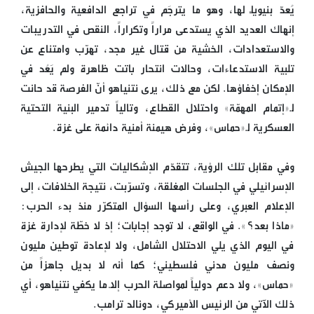
يُعدّ بنيويّاً لها، وهو ما يترجَم في تراجع الدافعية والحافزية،
إنهاك العديد الذي يستدعى مراراً وتكراراً، النقص في التدريبات
والاستعدادات، الخشية من قتال غير مجد، تهرّب وامتناع عن
تلبية الاستدعاءات، وحالات انتحار باتت ظاهرة ولم يَعُد في
الإمكان إخفاؤها. لكن مع ذلك، يرى نتنياهو أنّ الفرصة قد حانت
لـ«إتمام المهمّة» واحتلال القطاع، وتالياً تدمير البنية التحتية
العسكرية لـ«حماس»، وفرض هيمنة أمنية دائمة على غزة.
وفي مقابل تلك الرؤية، تتقدّم الإشكاليات التي يطرحها الجيش
الإسرائيلي في الجلسات المغلقة، وتسرّبت، نتيجة الخلافات، إلى
الإعلام العبري، وعلى رأسها السؤال المتكرّر منذ بدء الحرب:
«ماذا بعد؟». في الواقع، لا توجد إجابات؛ إذ لا خطّة لإدارة غزة
في اليوم الذي يلي الاحتلال الشامل، ولا لإعادة توطين مليون
ونصف مليون مدني فلسطيني؛ كما أنه لا بديل جاهزاً من
«حماس»، ولا دعم دولياً لمواصلة الحرب إلّا ما يكفي نتنياهو، أي
ذلك الآتي من الرئيس الأميركي، دونالد ترامب.