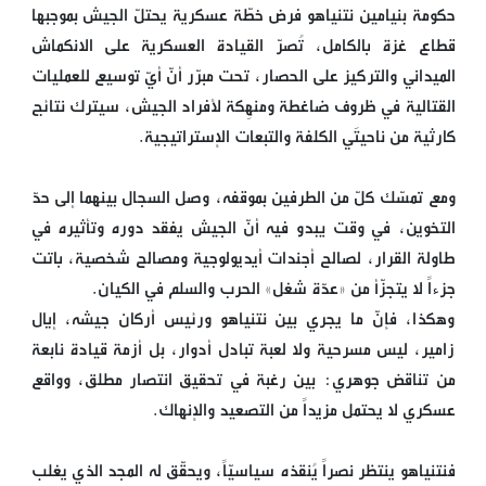
حكومة بنيامين نتنياهو فرض خطّة عسكرية يحتلّ الجيش بموجبها
قطاع غزة بالكامل، تُصرّ القيادة العسكرية على الانكماش
الميداني والتركيز على الحصار، تحت مبرّر أنّ أيّ توسيع للعمليات
القتالية في ظروف ضاغطة ومنهِكة لأفراد الجيش، سيترك نتائج
كارثية من ناحيتَي الكلفة والتبعات الإستراتيجية.
ومع تمسّك كلّ من الطرفين بموقفه، وصل السجال بينهما إلى حدّ
التخوين، في وقت يبدو فيه أنّ الجيش يفقد دوره وتأثيره في
طاولة القرار، لصالح أجندات أيديولوجية ومصالح شخصية، باتت
جزءاً لا يتجزّأ من «عدّة شغل» الحرب والسلم في الكيان.
وهكذا، فإنّ ما يجري بين نتنياهو ورئيس أركان جيشه، إيال
زامير، ليس مسرحية ولا لعبة تبادل أدوار، بل أزمة قيادة نابعة
من تناقض جوهري: بين رغبة في تحقيق انتصار مطلق، وواقع
عسكري لا يحتمل مزيداً من التصعيد والإنهاك.
فنتنياهو ينتظر نصراً يُنقذه سياسيّاً، ويحقّق له المجد الذي يغلب