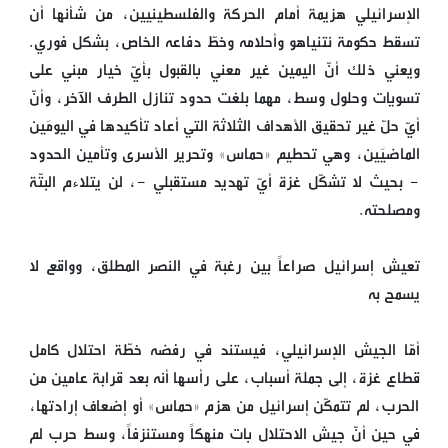
الإسرائيلي هزيمة أمام الحركة والفلسطينيين، من شأنها أن
تسقط حكومة نتنياهو وأحلامه وخطّ دفاعه الخاص، بشكل فوري.
ويعني ذلك أنّ اليمين غير معني بالقبول بأيّ خيار مبني على
تسويات وحلول وسط، مهما بلغت حدود تنازل الطرف الآخر، وأنّ
أيّ حلّ غير تحقيق الأهداف الثلاثة التي أعاد تأكيدها في اليومَين
الماضيَين، وهي تحطيم «حماس» وتحرير الأسرى وتأمين الحدود
- بحيث لا تشكّل غزة أيّ تهديد مستقبلي -، لن يتلاءم البتّة
ومصلحته.
تعيش إسرائيل صراعاً بين رغبة في النصر المطلق، وواقع لا
يسمح به
أمّا الجيش الإسرائيلي، فيستند في رفضه خطّة احتلال كامل
قطاع غزة، إلى جملة أسباب، على رأسها أنه بعد قرابة عامين من
الحرب، لم تتمكّن إسرائيل من هزم «حماس» أو إضعاف إرادتها،
في حين أنّ جيش الاحتلال بات منهكاً ومستنزفاً، وسط حرب لم