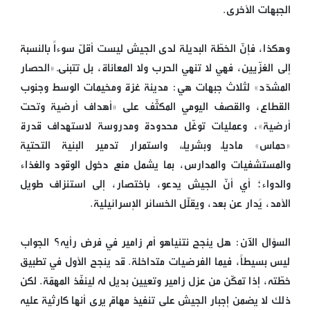
الجبهات الأخرى.
وهكذا، فإنّ الخطّة البديلة لدى الجيش ليست أقلّ سوءاً بالنسبة
إلى الغزّيين، فهي لا تنهي الحرب ولا المعاناة، بل تتبنّى «الحصار
المشدّد» لثلاث جبهات هي: مدينة غزة ومخيمات الوسط وجنوب
القطاع، والقصف اليومي المكثّف على «أهداف أرضية وتحت
أرضية»، وعمليات توغّل محدودة ومدروسة لاستهداف قدرة
«حماس» ماديّاً وبشريّاً، واستمرار تدمير البنية التحتية
والمستشفيات والمدارس، بما يشمل منع دخول الوقود والغذاء
والدواء؛ أي أنّ الجيش يدعو، باختصار، إلى استنزاف طويل
الأمد، يُدار عن بعد، ويقلّل الخسائر الإسرائيلية.
السؤال الآن: هل ينجح نتنياهو أم زامير في فرض رأيه؟ الجواب
ليس بسيطاً، فيما الفرضيات متداخلة. قد ينجح الأول في تطبيق
خطّته، إذا تمكّن من عزل زامير وتعيين بديل له لينفّذ المهمّة. لكن
ذلك لا يضمن إجبار الجيش على تنفيذ مهامّ يرى أنها كارثية عليه