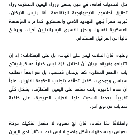
كل التحدّيات أمامه، في حين يسعى وزراء اليمين المتطرّف وراء
تحقيق أحلامهم الأيديولوجية المتقادمة. أمّا رئيس الأركان،
فيريد نصراً يُنهي التهديد الأمني والعسكري كما تراه المؤسسة
العسكرية نفسها، ويحرّر الأسرى الإسرائيليين أحياء، ويرسّخ
تالياً أمن إسرائيل المستدام.
وعليه، فإنّ الخلاف ليس على النّيات، بل على الإمكانات؛ إذ إنّ
نتنياهو وفريقه يريان أنّ احتلال غزة ليس خياراً عسكريّاً يفتح
باب «النصر المطلق» كما يزعمان فحسب، بل هو أيضاً «مطلب
سياسي وجودي»، كفيل تحقّقه بتجنيب الحكومة الانهيار، علماً
أنّ هذه الأخيرة باتت تعتمد على اليمين المتطرّف، بشكل كلّي
تقريباً، بعدما انسحبت منها الأحزاب الحريدية، على خلفية
تحدّيات من نوع آخر.
وانطلاقًا ممّا تقدّم، فإنّ أيّ تسوية لا تشمل تفكيك حركة
«حماس» و«سحقها» بشكل واضح لا لبس فيه، ستُقرأ لدى اليمين