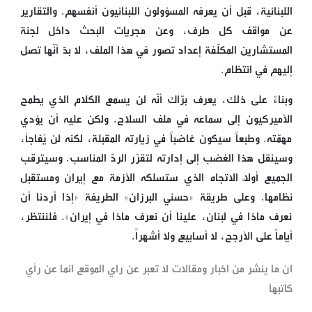
اللبنانية، قبل أن يعرفه المسؤولون اللبنانيون أنفسهم. والتقارير
عن مواقف كل طرف، وعن مجريات البحث داخل لجنة
المستشارين المكلّفة إعداد تصور في هذا الملف، لا بدّ أنّها تصل
إليهم في انتظام.
وبناءً على ذلك، يعرف برّاك أنّه لن يسمع الكلام الذي يطمح
الأميركيون إلى سماعه في ملف السلاح. ولكن عليه أن يؤدي
مهمّته. وطبعاً سيكون غاضباً في زيارته المقبلة، لكنه لن يُفاجأ،
وسينقل هذا الغضب إلى إدارته لتقرّر الردّ المناسب. وسيترقب
الجميع أولاً الاتجاه الذي ستسلكه الأزمة مع إيران ومستقبل
نظامها. وعلى طريقة «حسني البرزان» الطريفة «إذا أردنا أن
نعرف ماذا في لبنان، علينا أن نعرف ماذا في إيران». فلننتظر،
أياماً على الأرجح، لا أسابيع ولا أشهراً.
ان ما ينشر من اخبار ومقالات لا تعبر عن راي الموقع انما عن رأي
كاتبها