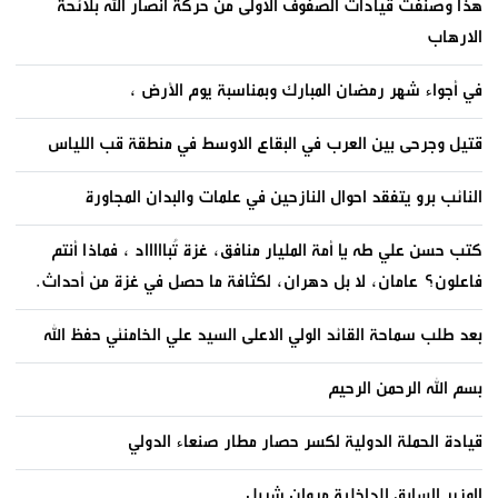
هذا وصنفت قيادات الصفوف الاولى من حركة انصار الله بلائحة
الارهاب
في أجواء شهر رمضان المبارك وبمناسبة يوم الأرض ،
قتيل وجرحى بين العرب في البقاع الاوسط في منطقة قب اللياس
النائب برو يتفقد احوال النازحين في علمات والبدان المجاورة
كتب حسن علي طه يا أمة المليار منافق، غزة تُباااااد ، فماذا أنتم
فاعلون؟ عامان، لا بل دهران، لكثافة ما حصل في غزة من أحداث.
بعد طلب سماحة القائد الولي الاعلى السيد علي الخامنئي حفظ الله
بسم الله الرحمن الرحيم
قيادة الحملة الدولية لكسر حصار مطار صنعاء الدولي
الوزير السابق للداخلية مروان شربل