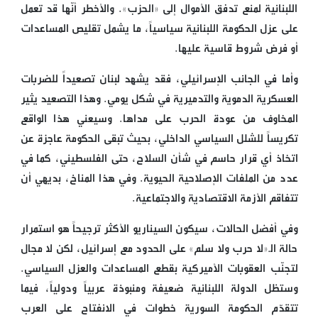
اللبنانية لمنع تدفق الأموال إلى «الحزب». والأخطر أنّها قد تعمل
على عزل الحكومة اللبنانية سياسياً، ما يشمل تقليص المساعدات
أو فرض شروط قاسية عليها.
وأما في الجانب الإسرائيلي، فقد يشهد لبنان تصعيداً للضربات
العسكرية الدموية والتدميرية في شكل يومي. وهذا التصعيد يثير
المخاوف من عودة الحرب على مداها. وسيعني هذا الواقع
تكريساً للشلل السياسي الداخلي، بحيث تبقى الحكومة عاجزة عن
اتخاذ أي قرار حاسم في شأن السلاح، حتى الفلسطيني، كما في
عدد من الملفات الإصلاحية الحيوية. وفي هذا المناخ، بديهي أن
تتفاقم الأزمة الاقتصادية والاجتماعية.
وفي أفضل الحالات، سيكون السيناريو الأكثر ترجيحاً هو استمرار
حالة الـ«لا حرب ولا سلم» على الحدود مع إسرائيل، لكن لا مجال
لتجنّب العقوبات الأميركية بقطع المساعدات والعزل السياسي.
وستظل الدولة اللبنانية ضعيفة ومنبوذة عربياً ودولياً، فيما
تتقدّم الحكومة السورية خطوات في الانفتاح على العرب