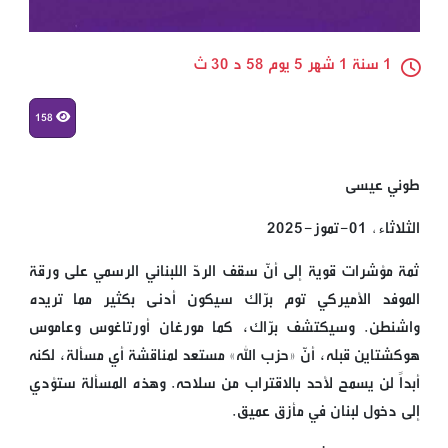
1 سنة 1 شهر 5 يوم 58 د 30 ث
158
طوني عيسى
الثلاثاء, 01-تموز-2025
ثمة مؤشرات قوية إلى أنّ سقف الردّ اللبناني الرسمي على ورقة
الموفد الأميركي توم برّاك سيكون أدنى بكثير مما تريده
واشنطن. وسيكتشف برّاك، كما مورغان أورتاغوس وعاموس
هوكشتاين قبله، أنّ «حزب الله» مستعد لمناقشة أي مسألة، لكنه
أبداً لن يسمح لأحد بالاقتراب من سلاحه. وهذه المسألة ستؤدي
إلى دخول لبنان في مأزق عميق.