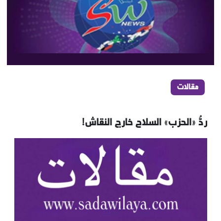
مقالات
ردُّ «الحزب» السلاح خارج النقاش!