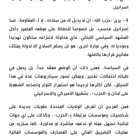
إسرائيل.
4- يرى «حزب الله» أنّ لا بديل له من سلاحه، لا لـ«المقاومة» ضدّ
إسرائيل فحسب، بل خصوصاً للحفاظ على موقعه المتميز داخل
المشهد السياسي اللبناني. فأي محاولة لانتزاعه ستكون تهديداً
وجودياً له. وفي عبارة أخرى، هو لن يسلم السلاح إلّا لدولة يمتلك
مفاتيح قرارها بكاملها.
في السياسة، معنى ذلك أنّ الوضع معقّد جداً، بل يحمل في
طياته احتمالات تفجير. ويمكن تصور سيناريوهات عدة في هذا
السياق، لكن أكثرها ترجيحاً هو استمرار التوتر وتصاعد الضغوط
على لبنان و«الحزب»، بشقيها الأميركي والإسرائيلي.
فمن المرجح أن تفرض الولايات المتحدة عقوبات جديدة على
شخصيات ومؤسسات مرتبطة بـ«الحزب»، وكذلك على أي جهات
لبنانية تسهل عمله أو تدعمه مباشرة أو مداورة. كما ستزيد من
عمليات التضييق المالي على المصارف والمؤسسات المالية