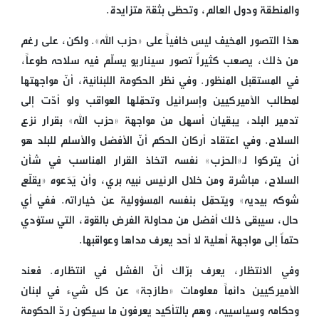
والمنطقة ودول العالم، وتحظى بثقة متزايدة.
هذا التصور المخيف ليس خافياً على «حزب الله». ولكن، على رغم
من ذلك، يصعب كثيراً تصور سيناريو يسلّم فيه سلاحه طوعاً،
في المستقبل المنظور. وفي نظر الحكومة اللبنانية، أنّ مواجهتها
لمطالب الأميركيين وإسرائيل وتحمّلها العواقب ولو أدّت إلى
تدمير البلد، يبقيان أسهل من مواجهة «حزب الله» بقرار نزع
السلاح. وفي اعتقاد أركان الحكم أنّ الأفضل والأسلم للبلد هو
أن يتركوا لـ«الحزب» نفسه اتخاذ القرار المناسب في شأن
السلاح، مباشرة ومن خلال الرئيس نبيه بري، وأن يَدَعوه «يقلّع
شوكه بيديه» ويتحمّل بنفسه المسؤولية عن خياراته. ففي أي
حال، سيبقى ذلك أفضل من محاولة الفرض بالقوة، التي ستؤدي
حتماً إلى مواجهة أهلية لا أحد يعرف مداها وعواقبها.
وفي الانتظار، يعرف برّاك أنّ الفشل في انتظاره. فعند
الأميركيين دائماً معلومات «طازجة» عن كل شيء في لبنان
وحكامه وسياسييه، وهم بالتأكيد يعرفون ما سيكون ردّ الحكومة