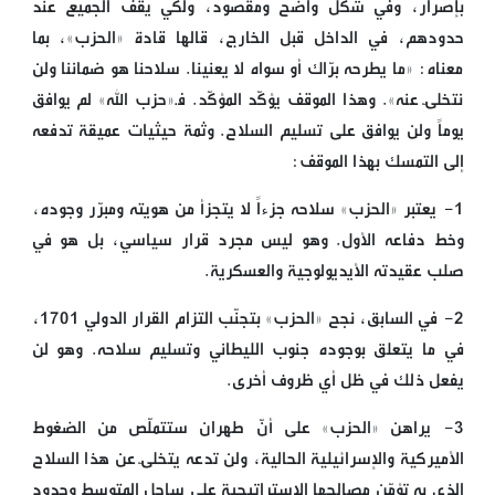
بإصرار، وفي شكل واضح ومقصود، ولكي يقف الجميع عند
حدودهم، في الداخل قبل الخارج، قالها قادة «الحزب»، بما
معناه: «ما يطرحه برّاك أو سواه لا يعنينا. سلاحنا هو ضماننا ولن
نتخلّى عنه». وهذا الموقف يؤكّد المؤكّد. فـ«حزب الله» لم يوافق
يوماً ولن يوافق على تسليم السلاح. وثمة حيثيات عميقة تدفعه
إلى التمسك بهذا الموقف:
1- يعتبر «الحزب» سلاحه جزءاً لا يتجزأ من هويته ومبرّر وجوده،
وخط دفاعه الأول. وهو ليس مجرد قرار سياسي، بل هو في
صلب عقيدته الأيديولوجية والعسكرية.
2- في السابق، نجح «الحزب» بتجنّب التزام القرار الدولي 1701،
في ما يتعلق بوجوده جنوب الليطاني وتسليم سلاحه. وهو لن
يفعل ذلك في ظل أي ظروف أخرى.
3- يراهن «الحزب» على أنّ طهران ستتملّص من الضغوط
الأميركية والإسرائيلية الحالية، ولن تدعه يتخلّى عن هذا السلاح
الذي به تؤمّن مصالحها الاستراتيجية على ساحل المتوسط وحدود