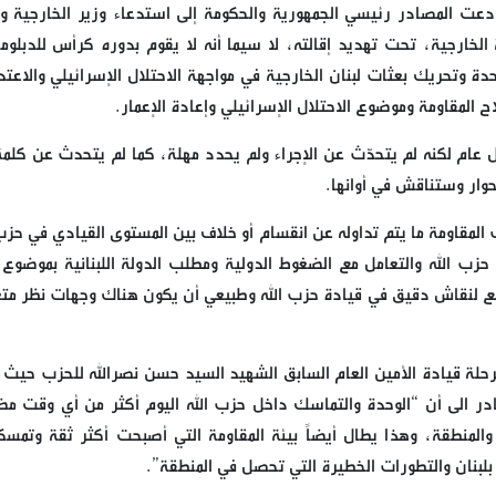
ودعت المصادر رئيسي الجمهورية والحكومة إلى استدعاء وزير الخارجية وتأ
خارجية، تحت تهديد إقالته، لا سيما أنه لا يقوم بدوره كرأس للدبلوم
تحدة وتحريك بعثات لبنان الخارجية في مواجهة الاحتلال الإسرائيلي والاعت
ام لكنه لم يتحدّث عن الإجراء ولم يحدد مهلة، كما لم يتحدث عن كلمة
حوار وستناقش في أوانها.
مقاومة ما يتم تداوله عن انقسام أو خلاف بين المستوى القيادي في حزب 
 حزب الله والتعامل مع الضغوط الدولية ومطلب الدولة اللبنانية بموضوع
ضع لنقاش دقيق في قيادة حزب الله وطبيعي أن يكون هناك وجهات نظر متع
مرحلة قيادة الأمين العام السابق الشهيد السيد حسن نصرالله للحزب حيث 
در الى أن “الوحدة والتماسك داخل حزب الله اليوم أكثر من أي وقت مض
المنطقة، وهذا يطال أيضاً بيئة المقاومة التي أصبحت أكثر ثقة وتمسكا
بلبنان والتطورات الخطيرة التي تحصل في المنطقة”.