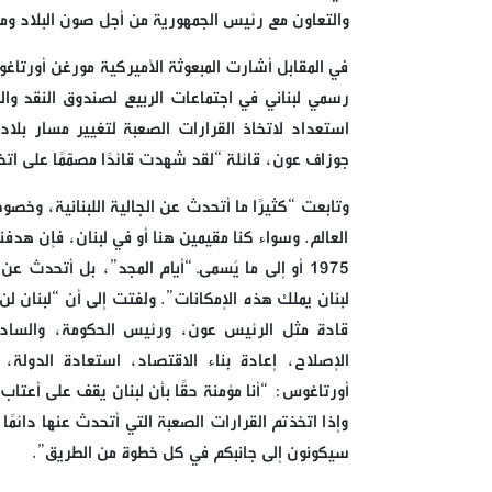
والتعاون مع رئيس الجمهورية من أجل صون البلاد ومنع
في المقابل أشارت المبعوثة الأميركية مورغن أورتا
رسمي لبناني في اجتماعات الربيع لصندوق النقد والب
استعداد لاتخاذ القرارات الصعبة لتغيير مسار ب
جوزاف عون، قائلة “لقد شهدت قائدًا مصمّمًا على اتخ
وتابعت “كثيرًا ما أتحدث عن الجالية اللبنانية، وخصوص
العالم. وسواء كنا مقيمين هنا أو في لبنان، فإن هدف
1975 أو إلى ما يُسمّى “أيام المجد”، بل أتحدث ع
لبنان يملك هذه الإمكانات”. ولفتت إلى أن “لبنان ل
قادة مثل الرئيس عون، ورئيس الحكومة، والسادة 
الإصلاح، إعادة بناء الاقتصاد، استعادة الدولة،
أورتاغوس: “أنا مؤمنة حقًا بأن لبنان يقف على أعتا
وإذا اتخذتم القرارات الصعبة التي أتحدث عنها دائمًا
سيكونون إلى جانبكم في كل خطوة من الطريق”.