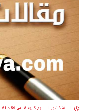
1 سنة 3 شهر 1 أسبوع 5 يوم 18 س 59 د 51