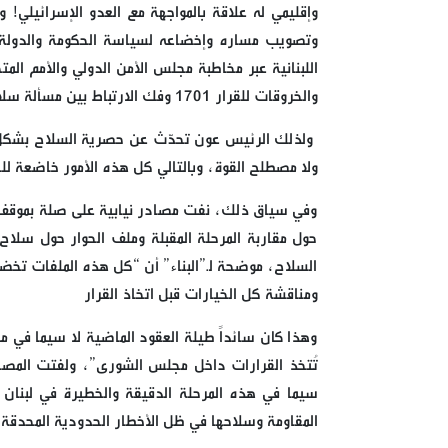
وإقليمي له علاقة بالمواجهة مع العدو الإسرائيلي! 
وتصويب مساره وإخضاعه لسياسة الحكومة والدولة ال
اللبنانية عبر مخاطبة مجلس الأمن الدولي والأمم الم
والخروقات للقرار 1701 وفك الارتباط بين مسألة سلاح المقاومة وموضوع الاحتلال الإسرائيلي وإعادة الإعمار.
ولذلك الرئيس عون تحدّث عن حصرية السلاح بشكل ع
ولا مصطلح القوة، وبالتالي كل هذه الأمور خاضعة لل
وفي سياق ذلك، نفت مصادر نيابية على صلة بموقف ال
حول مقاربة المرحلة المقبلة وملف الحوار حول سلاح
السلاح، موضحة لـ”البناء” أن “كل هذه الملفات تخ
ومناقشة كل الخيارات قبل اتخاذ القرار
وهذا كان سائداً طيلة العقود الماضية لا سيما في 
تُتخذ القرارات داخل مجلس الشورى”، ولفتت المصا
سيما في هذه المرحلة الدقيقة والخطيرة في لبنان و
المقاومة وسلاحها في ظل الأخطار الحدودية المحدقة 