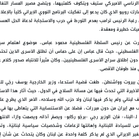
وث الرئاسي الأميركي ستيف ويتكوف كلمتيهما، ويتضح مصير المسار التف
رك روبيو الذي كان يدعو إلى تفكيك البرنامج النووي الإيراني كلياً بالإعل
 رغبة الرئيس ترامب بعدم التورط في حرب والاستجابة لدعاة الحل العس
عيات خطيرة ومعقدة.
 صدرت عن رئيس السلطة الفلسطينية محمود عباس، موضوع اهتمام س
 الفلسطيني، حيث قال عباس إن على حماس أن تطلق الأسرى الذين تحت
 دون إطلاق سراح الأسرى الفلسطينيين، وكان مثيراً للانتباه صدور كلام 
ى منذ طوفان الأقصى.
 بين بيروت وواشنطن، طغت قضية استدعاء وزير الخارجية يوسف رجّي لل
 الأخيرة التي تحدث فيها عن مسألة السلاح في الدول، حيث أثار هذا الاست
 لبناني ولم يذكر فيها لبنان ولا حزب الله وسلاحه، الأمر الذي يطرح عل
 مع إيران من دون مبررات، فضلاً عن الاستنسابية التي يتعاطى بها في 
البناء» فإن الوزير رجي «برجّو ركابو» ويصمّ آذانه ويصمت وإزاء الانته
وس للسيادة اللبنانية وإهانتها لزعامات وشخصيات سياسية لبنانيّة، وتد
ير الإيراني الذي لم يذكر كلمة واحدة عن لبنان وكان يتحدّث عن شأن إي