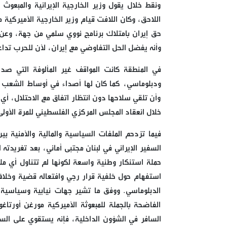
ونقط خلال يقول وزير الخارجية الإيرانية والمبع
اللاحق، وكان اللافت قيام وزير الخارجية الأميركية ما
حق إيران بامتلاك برنامج نووي سلمي من جهة، وعن
وأنه يفضل الحل التفاوضي مع إيران، لأن للحرب تدا
في المنطقة كانت المواقف غير المألوفة التي
ودبلوماسي، كما كان لها أصداء في أوساط الشعب
وأن تلقي سلاحها دون انتظار اتفاق مع الاحتلال، أي
خلال انعقاد المجلس المركزي الفلسطيني للمرة الأول
فيما تزدحم الملفات السياسية والمالية والأمنية
السفير الإيراني في لبنان مجتبى أماني، بعد تغريدته
حملة استنكار وطنية واسعة لكونها لم تتناول أي ملف
استفهام حول خلفية قرار رجي وافتعاله قضية وخلاف
الدبلوماسي. ووفق ما تشير جهات نيابية وسياسية لـ»
الفاضحة بالجملة للمبعوثة الأميركية مورغن أورتاغ
السافر في الشؤون الداخلية، فإنه يستقوي على السف