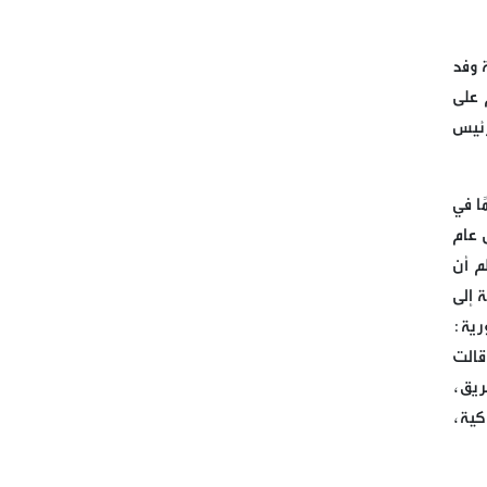
 وفد
 على
رئيس
ًا في
ى عام
لم أن
 إلى
رية:
قالت
ريق،
ركية،