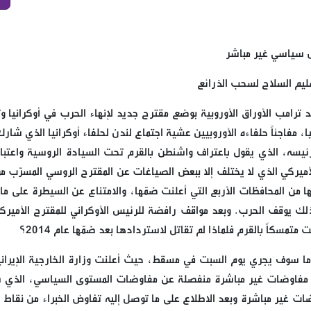
ض سياسي غير مباشر
ليم السلاح لسحب الذرائع
ترامب الأوراق الأوروبية بوضع مقترح جديد لإنهاء الحرب في أوكرانيا وت
، مفاجئاً حلفاءه الأوروبيين عشية اجتماع لندن لحلفاء أوكرانيا الذي شار
رئيسه، الذي يقول باعتراف واشنطن بالقرم تحت السيادة الروسية واعتبا
أميركي الذي لا يختلف إلا ببعض الصياغات عن المقترح الروسي المسرّب مؤخ
ا من المحافظات الأربع التي أعلنت ضمّها، والامتناع عن السيطرة على ما 
لك يوقف الحرب. وبعد مواقف رافضة للرئيس الأوكراني للمقترح الأميرك
تمسكاً بالقرم فلماذا لم تقاتل لاستردادها بعد ضمّها عام 2014؟
ما سوف يجري يوم السبت في مسقط، حيث أعلنت وزارة الخارجية الإيراني
ها مفاوضات غير مباشرة منفصلة عن مفاوضات المستوى السياسي، الذي
ضات غير مباشرة وبعد الاطلاع على ما توصل إليه تفاوض الخبراء من نقاط ا