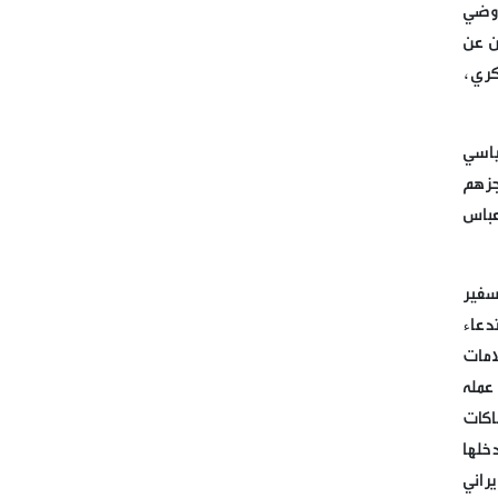
اوضي
بسم الله الرحمن الرحيم
ان عن
كري،
قيادة الحملة الدولية لكسر حصار
مطار صنعاء الدولي
ياسي
الوزير السابق للداخلية مروان
جزهم
شربل
عباس
ممثل الامين العام لحزب الله
سفير
الشيخ الدكتور علي جابر يزور
دعاء
مطبخ مائدة الامام زين العابدين
امات
ع في برج البراجنة
عمله
مباشر من حفل اطلاق الحملة
اكات
الرسمية لاحياء اليوم القدس
خلها
العالمي التي يطلقها ملف شبكات
راني