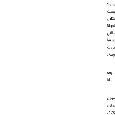
 ولا
ليست
تلال
دولة
التي
ربما
شددت
وحة،
 بعد
لبابا
سؤول
داول
في عدد من الأوضاع الداخلية الهامة، حيث أكد ‏الراعي أنه “يجب العمل على إخراج العدو الإسرائيلي من لبنان تطبيقًا للقرار 1701،