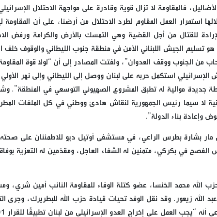
أضاليل، فالمقاومة لا تزال قوية وقادرة على مواجهة الاحتلال الإسرائيلي،
لها استمرار العمل المقاوم لطرد الاحتلال من أرضنا، على أن المقاومة 
رادة للقتال من أجل القضية وهي التمسك بالأرض والكرامة ورفض الاح
 هو تسليم الجيش اللبناني الأمن في منطقة جنوب الليطاني والوقوف خلف ال
اب من الجنوب ووقف العدوان”، ولفتت المصادر إلى أن “لولا قوة المقاومة 
الإسرائيلي استكمل حربه على لبنان ووصل إلى الليطاني وإلى نهر الأولي و
ة جديدة موالية له تطبق المشروع الصهيوني التوسعي في المنطقة”. و
نانية لا سيما رئيس الجمهورية لنقاش هادئ ووطني في كل الملفات المطر
وض وإعادة بناء الدولة”.
ني مار بشارة بطرس الراعي، في مستشفى أوتيل ديو للاطمئنان على صحته،
س الفصح في بكركي، متمنين له الشفاء العاجل، ومقدّمين له التعزية بوفاة ا
زب الله ‏محمد الخنسا، عضو كتلة الوفاء للمقاومة النائب أمين ‏شري، وم
د الله زيعور. ‏وقد نقل الوفد تحيات قيادة حزب الله للبطريرك، وجرى الت