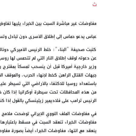
ث
مفاوضات غير مباشرة السبت بين الخبراء يليها تفاو
عباس يدعو حماس إلى إطلاق الأسرى دون تبادل وتس
كتبت صحيفة "البناء": خلط الرئيس الأميركي دونالد 
عن دعوته لوقف إطلاق النار التي لم تتحمس لها روسيا
وزير خارجية أميركا قبل أن ينسحب تمسكاً بمقترح 
جبهات القتال الراهن كخط لإنهاء الحرب، والموقف ال
باستعداد روسيا للاكتفاء بالأراضي التي تسيطر عليه
من هذه المحافظات تحت سيطرة أوكرانيا إذا كان ذ
الرئيس ترامب على فلاديمير زيلينسكي بالقول إذا كنت م
في مفاوضات الملف النووي الإيراني توضحت ملامح 
مفاوضات الخبراء تنعقد السبت في مسقط باعتبار
ينعقد مع انتهاء مفاوضات الخبراء أيضاً بصورة مفاو