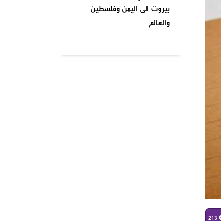
بيروت الى اليمن وفلسطين
والعالم
بتاريخ ٢٠٢٤٠٤٠١ نظمت السرايا
اللبنانية لمقاومة الاحتلال
الإسرائيلي شعبة بشارة الخوري
محمد الحوت المتحف في منطقة
بيروت
واشنطن تصنف انصار الله جماعة
إرهابية وتدخل حيز التنفيذ من
يومنا هذا وصنفت قيادات
الصفوف الاولى من حركة انصار
الله بلائحة الارهاب
في أجواء شهر رمضان المبارك
وبمناسبة يوم الأرض ،
213