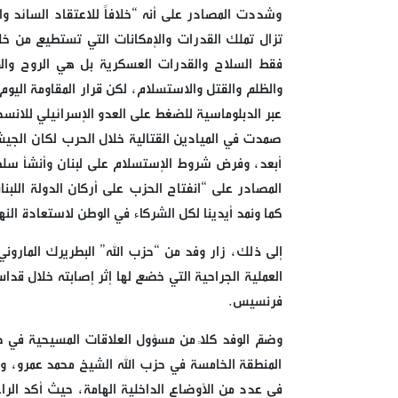
وشددت المصادر على أنه “خلافاً للاعتقاد السائد وال
تزال تملك القدرات والإمكانات التي تستطيع من خلا
فقط السلاح والقدرات العسكرية بل هي الروح والإ
والظلم والقتل والاستسلام، لكن قرار المقاومة اليوم
عبر الدبلوماسية للضغط على العدو الإسرائيلي للانسح
صمدت في الميادين القتالية خلال الحرب لكان الجيش 
أبعد، وفرض شروط الإستسلام على لبنان وأنشأ سلط
المصادر على “انفتاح الحزب على أركان الدولة اللب
كما ونمد أيدينا لكل الشركاء في الوطن لاستعادة النه
إلى ذلك، زار وفد من “حزب الله” البطريرك المارو
‏العملية الجراحية التي خضع لها إثر إصابته خلال قدا
‏فرنسيس. ‏
وضمّ الوفد كلاً من مسؤول العلاقات المسيحية في ح
المنطقة الخامسة في حزب الله الشيخ محمد عمرو، وعب