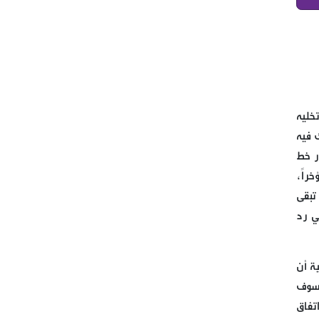
قتيل وجرحى بين العرب في
البقاع الاوسط في منطقة قب
اللياس
النائب برو يتفقد احوال النازحين
خليه
في علمات والبدان المجاورة
ك فيه
ر خط
كتب حسن علي طه يا أمة المليار
راً،
منافق، غزة تُباااااد ، فماذا أنتم
تبقى
فاعلون؟ عامان، لا بل دهران،
ي رد
لكثافة ما حصل في غزة من
أحداث.
ة أن
بعد طلب سماحة القائد الولي
 سوف
الاعلى السيد علي الخامنئي حفظ
تفاق
الله