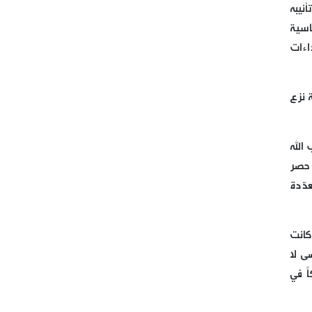
التواصل في حزب الله
نيبه
اسية
الحاج حسن من بريتال: أزمة
داءات
انتخاب رئيس الجمهورية
سياسية وليست دستورية
 نزع
تحت عنوان (على طريق القدس
موحدون لمواجهة الفتن ومؤامرات
الله
التفريق بين أمتنا )
 حصر
الصوت الذي لم يستكن يوماً
دّدة
صنعاء بمواجهة العدوان
كانت
المتجدّد: لا وقف لعمليّاتنا
ى لا
ً في