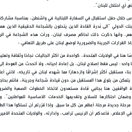
 أي احتلال للبنان”.
غوس خلال حفل استقبال في السفارة اللبنانية في واشنطن، بمناسبة مشاركة
نك الدولي “الى نُدرة القادة الذين يتحلون بالشجاعة الحقيقية الذين هم
لادهم، وأنها ذكرت ذلك لحاكم مصرف لبنان، ورأت هذه الشجاعة في ال
اذ القرارات الجريئة والضرورية لوضع لبنان على طريق التعافي.»
ًا هنا في الولايات المتحدة، كواحدة من أكثر الجاليات نجاحًا وثقافة وتعليم
نا واحد: ليس فقط إصلاح لبنان، بل إعادة إحيائه، ولا أتحدث عن العودة إل
ن بناء مستقبل أكثر إشراقًا وازدهارًا مما شهده لبنان في تاريخه، لأنني أع
ن يتمكن من بلوغ هذا المستقبل من دون قيادة شجاعة وجريئة، فأنتم بحاجة
الواقفين هنا بجانبي قادة مستعدون لاتخاذ الخطوات الصعبة والضرو
 وضمان احتكارها للسلاح وتقديمها الخدمات الأساسية للمواطنين”. و
ب مرحلة جديدة مرحلة أعظم من كل ما سبق. وإذا قرّرتم أن تسلكوا هذا الط
 في الإعلام، فأعدكم أن الرئيس ترامب، وإدارته، والولايات المتحدة الأمي