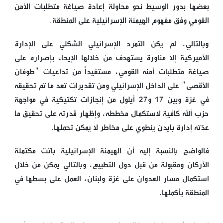
بعضها بدور الوسيط نحو محاولة إعادة صياغة متطلبات الأمن
القومي وفق مفهوم الهيمنة الإسرائيلية على المنطقة.
وبالتالي، لم يكن التمرد الإسرائيلي الشكلي على الإدارة
الأميركية إلا مناورة يستهدف من خلالها الإيحاء بإصراره على
صياغة متطلبات أمنه القومي، مستفيداً من تداعيات "طوفان
الأقصى" على الداخل الإسرائيلي ومن تقديرات تعد ما تم تحقيقه
في غزة وبين 17 و27 أيلول من إنجازات تكتيكية في مواجهة
حزب ألله كافية لاستكمال مخططه، وإظهار قدرته على تحقيق ما
عدّته إدارة بايدن ينطوي على مخاطر لا يمكن تحملها.
فالواضح بالنسبة إليه أن الهيمنة الإسرائيلية باتت مكتملة
الأركان ومقبولة من قبل دول التطبيع، وبالتالي يمكن من خلال
استكمال مسار العدوان على غزة ولبنان، العمل على بسطها في
المنطقة بأكملها.