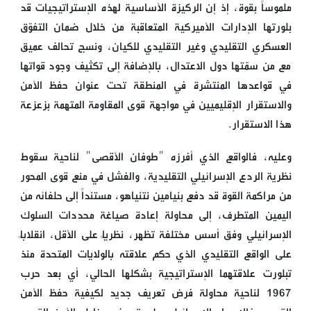
ملموساً بقوة، إذ إن الركيزة الأساسية لهذه الإستراتيجيات قد
بلورتها الإدارات الأميركية المتعاقبة من خلال ضمان التفوّق
العسكري التقليدي وغير التقليدي للكيان، ونسج تحالف عميق
مع من سمّتها دول الاعتدال، بالإضافة إلى تكثيف وجود قواتها
في قواعدها المنتشرة في المنطقة تحت عنوان حفظ الأمن
والاستقرار الإقليميين في مواجهة قوى المقاومة المتهمة بزعزعة
هذا الاستقرار.
وعليه، فالواقع الذي أفرزه "طوفان الأقصى" لناحية سقوط
نظرية الردع الإسرائيلي التقليدية، والفشل في منع قوى المحور
من مراكمة القوة قد دفع بنيامين نتنياهو، مستنداً إلى حلفائه من
اليمين المتطرف، إلى محاولة إعادة صياغة محددات السلوك
الإسرائيلي وفق أسس مختلفة تظهر، نظرياً على الأقل، انقلاباً
على الواقع التقليدي الذي حكم علاقته بالولايات المتحدة منذ
تبلورت علاقتهما الإستراتيجية بشكلها الحالي، أي بعد حرب
1967 لناحية محاولة فرض تعريف جديد لكيفية حفظ الأمن