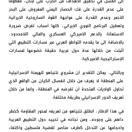
إلى الفشل في تحقيق الأهداف من الحرب على لبنان، معطوفاً
على عدم القدرة على فك الحصار اليمني المفروض على البحر
الأحمر وعدم القدرة على مواجهة القوة الصاروخية الإيرانية
وتعطيل البرنامج النووي الإيراني، كلها أسباب تفرض ضرورة
الاستعانة بالدعم الأميركي العسكري والمالي اللامحدود،
بالإضافة إلى ما يقدمه التواطؤ العربي عبر مسارات التطبيع التي
أثبتت من خلالها عدة دول عربية حقيقة خضوعها لمسارات
الإستراتيجية الأميركية.
وبالتالي، يمكن التقدير أن مشروع نتنياهو للهيمنة الإسرائيلية
على المنطقة لا يُعَرف من خلال انفصال الكيان عن الواقع الذي
تحاول الولايات المتحدة أن تفرضه في المنطقة، وإنما من خلال
تعريف الدور الإسرائيلي بطريقة مختلفة.
في هذا الإطار، انطلق نتنياهو من تعريفه لمحور المقاومة كخطر
داهم على وجوده، ومن نجاحه في تحييد دول التطبيع العربية
وإحجامها عن التدخل كطرف مناصر لقضية فلسطين واكتفاء