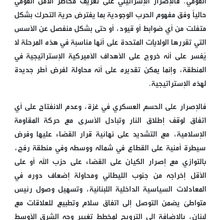
القومي. فالإصرار الإسرائيلي على تعريف مخاطر الأمن القومي
حالياً وفق مفهوم الحرب الوجودية بما يفترض حرية التحرك بشكل
متفلت من أي ضوابط أو قيود، أو حتى بشكل منفصل عن الأسس
التي تقررها الولايات المتحدة على أنها مناسبة في هذه المرحلة لا
يُفسر على أنه خروج على الأهداف الأميركية الإستراتيجية في
المنطقة، وإنما يمكن تقديره على أنه محاولة لفرض أطر جديدة
لهذه الإستراتيجية.
فالإصرار على الحسم العسكري في غزة، وعدم الانفتاح على أي
اتفاق لوقف إطلاق النار وتبادل الأسرى مع حركة المقاومة
الإسلامية، مع التشديد على نهائية قرار القضاء عليها وفرض
سيطرة أمنية على القطاع في شماله ووسطه وفي منطقة رفح،
بالتوازي مع إصرار الكيان على القضاء على حزب الله أو على
الأقل إخراجه من جنوب الليطاني ومحاولة إضعاف دوره في
المعادلات السياسية الداخلية اللبنانية، وتسهيل وصول رئيس
متواطئ يضمن التوصل إلى اتفاق سلام وتطبيع للعلاقات مع
لبنان، بالإضافة إلى الترويج لمخطط تغيير وجه الشرق الأوسط