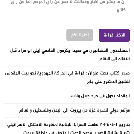
ان ما ينشر من اخبار ومقالات لا تعبر عن راي الموقع انما عن رأي
كاتبها
إخترنا لكم
الأكثر قراءة
المساعدون القضائيون في صيدا يكرّمون القاضي إيلي أبو مراد قبل
انتقاله إلى البقاع
صدر كتاب تحت عنوان: قراءة في الحركة المهدوية نحو بيت المقدس
للشيخ الدكتور علي جابر
المقداد يجول في جرد جبيل ولاسا
مؤتمر دولي لنصرة غزة من بيروت الى اليمن وفلسطين والعالم
بتاريخ ٢٠٢٤٠٤٠١ نظمت السرايا اللبنانية لمقاومة الاحتلال الإسرائيلي
شعبة بشارة الخوري محمد الحوت المتحف في منطقة بيروت