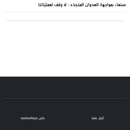
صنعاء بمواجهة العدوان المتجدّد: لا وقف لعمليّاتنا
أخبار عامة
خاص sadawilaya