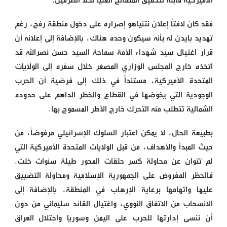
الأميركية قابلة لتحقيق المصالح العليا لكلا الطرفين.
فقد كان لافتاً إعلان نتنياهو إصراره على دخول منطقة رفح، رغم
تهديد بايدن له بأنه سيكون وحده هناك، بالإضافة إلى إعلانه أن
قرار اغتيال سيد شهداء الأمة سماحة السيد حسن نصرالله قد
اتخذه خارج المجلس الوزاري المصغر خلال سفره إلى الولايات
المتحدة الأميركية، مستنداً في ذلك إلى فرضية أن الحرب
الوجودية التي يخوضها في القطاع والخطر الداهم على حدوده
الشمالية تتطلب منه التحرك خارج الأطر المسموح بها.
بطبيعة الحال، لا يمكن اعتبار السلوك الإسرائيلي مرفوضاً، من
حيث المبدأ والأهداف، من قبل الولايات المتحدة الأميركية التي
لم تتوان عن محاولة كسر حلقات المحور طيلة سنوات خلت.
فالحظر المفروض على الجمهورية الإسلامية ومحاولة التضييق
عليها واتهامها برعاية الإرهاب في المنطقة، بالإضافة إلى
الانسحاب من الاتفاق النووي، واغتيال القائد سليماني من دون
أن ننسى إدارتها للحرب على اليمن وسوريا واحتلال العراق