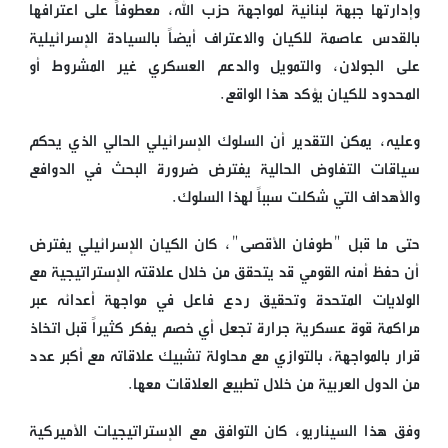
وإدارتها جبهة لبنانية لمواجهة حزب الله، معطوفاً على اعترافها
بالقدس عاصمة للكيان والاعتراف أيضاً بالسيادة الإسرائيلية
على الجولان، والتمويل والدعم العسكري غير المشروط أو
المحدود للكيان يؤكد هذا الواقع.
وعليه، يمكن التقدير أن السلوك الإسرائيلي الحالي الذي يحكم
سياقات التفاوض الحالية يفترض ضرورة البحث في الدوافع
والأهداف التي شكلت سبباً لهذا السلوك.
حتى ما قبل "طوفان الأقصى"، كان الكيان الإسرائيلي يفترض
أن حفظ أمنه القومي قد يتحقق من خلال علاقته الإستراتيجية مع
الولايات المتحدة وتحقيق ردع فاعل في مواجهة أعدائه عبر
مراكمة قوة عسكرية جرارة تجعل أي خصم يفكر كثيراً قبل اتخاذ
قرار بالمواجهة، بالتوازي مع محاولة تشبيك علاقاته مع أكبر عدد
من الدول العربية من خلال تطبيع العلاقات معها.
وفق هذا السيناريو، كان التوافق مع الإستراتيجيات الأميركية