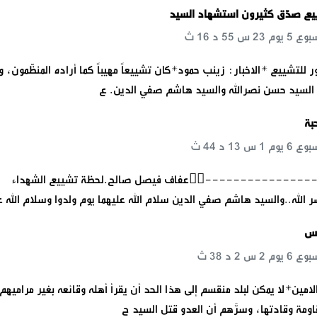
ييع صدّق كثيرون استشهاد السيد
للتشييع *الاخبار: زينب حمود*كان تشييعاً مهيباً كما أراده المنظّمون، و
 السيد حسن نصرالله والسيد هاشم صفي الدين. ع
بة
--------------✍🏻عفاف فيصل صالح.لحظة تشييع الشهداء
الله..والسيد هاشم صفي الدين سلام الله عليهما يوم ولدوا وسلام الله ع
اس
الامين*لا يمكن لبلد منقسم إلى هذا الحد أن يقرأ أهله وقائعه بغير مراميهم.
اومة وقادتها، وسرَّهم أن العدو قتل السيد ح