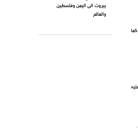
بيروت الى اليمن وفلسطين
والعالم
بتاريخ ٢٠٢٤٠٤٠١ نظمت السرايا
كما
اللبنانية لمقاومة الاحتلال
الإسرائيلي شعبة بشارة الخوري
محمد الحوت المتحف في منطقة
بيروت
واشنطن تصنف انصار الله جماعة
إرهابية وتدخل حيز التنفيذ من
ليه
يومنا هذا وصنفت قيادات
الصفوف الاولى من حركة انصار
الله بلائحة الارهاب
في أجواء شهر رمضان المبارك
وبمناسبة يوم الأرض ،