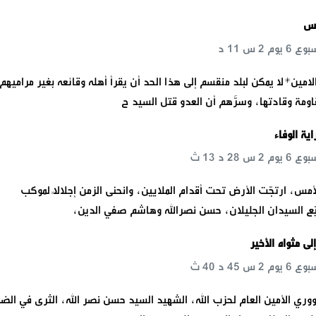
اس
الامين*لا يمكن لبلد منقسم إلى هذا الحد أن يقرأ أهله وقائعه بغير مراميهم.
اومة وقادتها، وسرَّهم أن العدو قتل السيد ح
اية الوفاء
الأمس، ارتجّت الأرض تحت أقدام الملايين، وانحنى الزمن إجلالًا لموكب
ّع السيدان الجليلان، حسن نصرالله وهاشم صفي الدين،
لى مثواه الأخير
ووري الأمين العام لحزب الله، الشهيد السيد حسن نصر الله، الثرى في الض