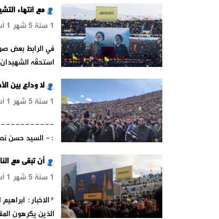
مع انتهاء التش
1 سنة 5 شهر 1 أسبوع 5 يوم 23 س 55 د 16 ث
في الرابط بعض صور 
استحقّه الشهيدان
لا وداع بين الأح
1 سنة 5 شهر 1 أسبوع 6 يوم 1 س 13 د 44 ث
-------------
:- السيد حسن نصر 
أن تبقى مع الن
1 سنة 5 شهر 1 أسبوع 6 يوم 2 س 2 د 38 ث
*الاخبار: ابراهيم 
الذين يكرهون المق