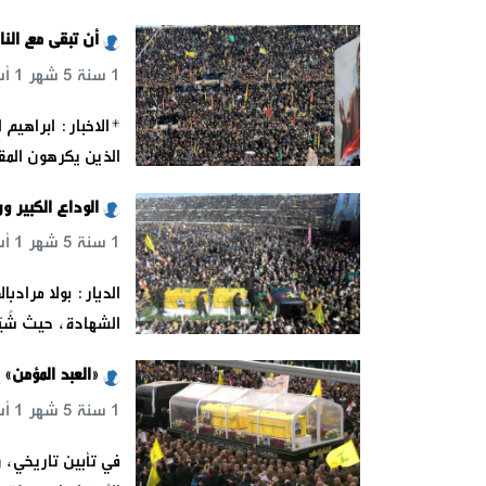
أن تبقى مع الن
1 سنة 5 شهر 1 أسبوع 6 يوم 2 س 11 د
*الاخبار: ابراهيم 
الذين يكرهون المق
الوداع الكبير ور
1 سنة 5 شهر 1 أسبوع 6 يوم 2 س 28 د 13 ث
الديار: بولا مرادب
الشهادة، حيث شُي
«العبد المؤمن» إ
1 سنة 5 شهر 1 أسبوع 6 يوم 2 س 45 د 40 ث
في تأبين تاريخي، 