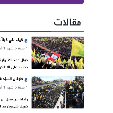
مقالات
كيف نفي دَيناً 
1 سنة 5 شهر 1 أسبوع 5 يوم 15 س 21 د 24 ث
جمال غصنالانتهازي
جديدة على الإطلاق،
طوفان السيّد ف
1 سنة 5 شهر 1 أسبوع 5 يوم 22 س 25 د 28 ث
راجانا حميةقبل أن
كميل شمعون قد امت