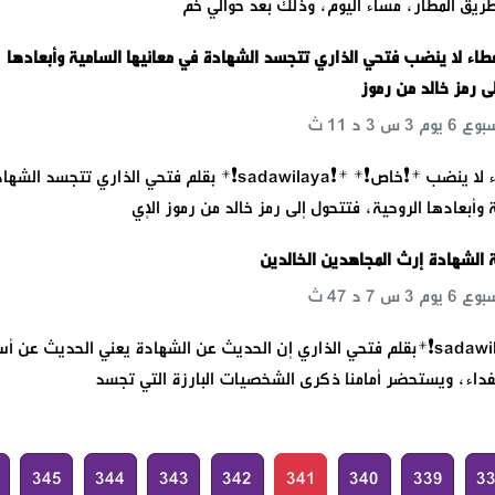
 طريق المطار، مساء اليوم، وذلك بعد حوالي خم
طاء لا ينضب فتحي الذاري تتجسد الشهادة في معانيها السامية وأبعادها
ى رمز خالد من رموز
عالم الشهادة عطاء لا ينضب *❗خاص❗* *❗️sadawilaya❗* بقلم فتحي الذاري تتجسد الش
 وأبعادها الروحية، فتتحول إلى رمز خالد من رموز الإي
 الشهادة إرث المجاهدين الخالدين
*❗خاص❗* *❗️sadawilaya❗*بقلم فتحي الذاري إن الحديث عن الشهادة يعني الحديث عن 
فداء، ويستحضر أمامنا ذكرى الشخصيات البارزة التي تجسد
345
344
343
342
341
340
339
3