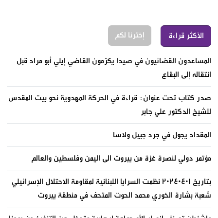
إخترنا لكم
الأكثر قراءة
المساعدون القضائيون في صيدا يكرّمون القاضي إيلي أبو مراد قبل
انتقاله إلى البقاع
صدر كتاب تحت عنوان: قراءة في الحركة المهدوية نحو بيت المقدس
للشيخ الدكتور علي جابر
المقداد يجول في جرد جبيل ولاسا
مؤتمر دولي لنصرة غزة من بيروت الى اليمن وفلسطين والعالم
بتاريخ ٢٠٢٤٠٤٠١ نظمت السرايا اللبنانية لمقاومة الاحتلال الإسرائيلي
شعبة بشارة الخوري محمد الحوت المتحف في منطقة بيروت