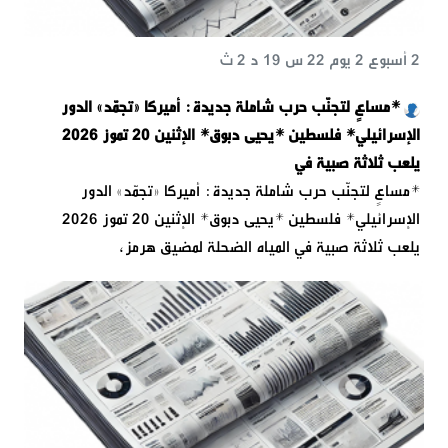
2 أسبوع 2 يوم 22 س 19 د 2 ث
*مساعٍ لتجنّب حرب شاملة جديدة: أميركا «تجمّد» الدور
الإسرائيلي* فلسطين *يحيى دبوق* الإثنين 20 تموز 2026
يلعب ثلاثة صبية في
*مساعٍ لتجنّب حرب شاملة جديدة: أميركا «تجمّد» الدور
الإسرائيلي* فلسطين *يحيى دبوق* الإثنين 20 تموز 2026
يلعب ثلاثة صبية في المياه الضحلة لمضيق هرمز،