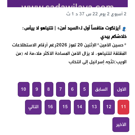
2 أسبوع 2 يوم 22 س 37 د 1 ث
آيزنكوت منافساً أول لـ«السيد أمن» | نتنياهو لا ييأس:
خلاصُكم بيدي
*حسين الأمين*الإثنين 20 تموز 2026رغم أرقام الاستطلاعات
المُقلقة لنتنياهو، لا يزال الأمن المساحة الأكثر ملاءمة له (من
الويب)تتّجه إسرائيل إلى انتخاب
الأول
السابق
5
6
7
8
9
10
11
12
13
14
15
16
التالي
الأخير