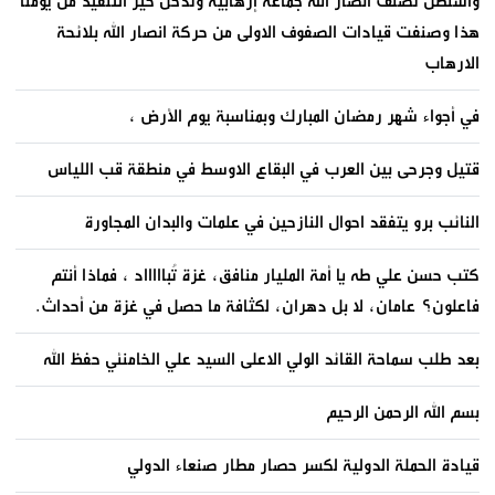
واشنطن تصنف انصار الله جماعة إرهابية وتدخل حيز التنفيذ من يومنا
هذا وصنفت قيادات الصفوف الاولى من حركة انصار الله بلائحة
الارهاب
في أجواء شهر رمضان المبارك وبمناسبة يوم الأرض ،
قتيل وجرحى بين العرب في البقاع الاوسط في منطقة قب اللياس
النائب برو يتفقد احوال النازحين في علمات والبدان المجاورة
كتب حسن علي طه يا أمة المليار منافق، غزة تُباااااد ، فماذا أنتم
فاعلون؟ عامان، لا بل دهران، لكثافة ما حصل في غزة من أحداث.
بعد طلب سماحة القائد الولي الاعلى السيد علي الخامنئي حفظ الله
بسم الله الرحمن الرحيم
قيادة الحملة الدولية لكسر حصار مطار صنعاء الدولي