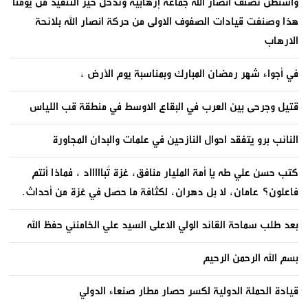
واشنطن تصنف انصار الله جماعة إرهابية وتدخل حيز التنفيذ من يومنا
هذا وصنفت قيادات الصفوف الاولى من حركة انصار الله بلائحة
الارهاب
في أجواء شهر رمضان المبارك وبمناسبة يوم الأرض ،
قتيل وجرحى بين العرب في البقاع الاوسط في منطقة قب اللياس
النائب برو يتفقد احوال النازحين في علمات والبدان المجاورة
كتب حسن علي طه يا أمة المليار منافق، غزة تُباااااد ، فماذا أنتم
فاعلون؟ عامان، لا بل دهران، لكثافة ما حصل في غزة من أحداث.
بعد طلب سماحة القائد الولي الاعلى السيد علي الخامنئي حفظ الله
بسم الله الرحمن الرحيم
قيادة الحملة الدولية لكسر حصار مطار صنعاء الدولي