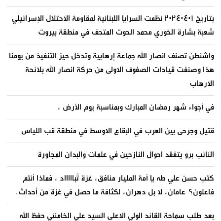
بتاريخ ٢٠٢٤٠٤٠١ نظمت السرايا اللبنانية لمقاومة الاحتلال الإسرائيلي
شعبة بشارة الخوري محمد الحوت المتحف في منطقة بيروت
واشنطن تصنف انصار الله جماعة إرهابية وتدخل حيز التنفيذ من يومنا
هذا وصنفت قيادات الصفوف الاولى من حركة انصار الله بلائحة
الارهاب
في أجواء شهر رمضان المبارك وبمناسبة يوم الأرض ،
قتيل وجرحى بين العرب في البقاع الاوسط في منطقة قب اللياس
النائب برو يتفقد احوال النازحين في علمات والبدان المجاورة
كتب حسن علي طه يا أمة المليار منافق، غزة تُباااااد ، فماذا أنتم
فاعلون؟ عامان، لا بل دهران، لكثافة ما حصل في غزة من أحداث.
بعد طلب سماحة القائد الولي الاعلى السيد علي الخامنئي حفظ الله