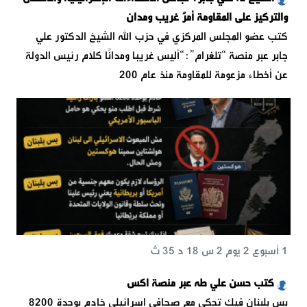
والتركيز على المقاومة أمرٌ غريب ومدان
كتب عضو المجلس المركزي في حزب الله الشيخ الدكتور علي
جابر عبر منصة “تلغرام”:“أليس غريبًا ومدانًا كلام رئيس الدولة
عن أخطاء مزعومة للمقاومة منذ عام 200
1 أسبوع 2 يوم 2 س 18 د 35 ث
كتب حسن علي طه عبر منصة اكس
‏بس بلبنان ‏فيك تحكي مع صحافي اسرائيلي خادم بوحدة 8200