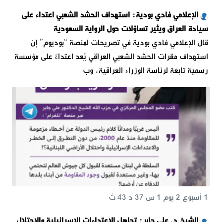
الإعلامي فادي بودية: استهداف الحشد الشعبي اعتداء على
سيادة العراق ويثير تساؤلات حول الرواية السعودية
قال الإعلامي فادي بودية في تصريحات لمنصة “بوديوم” إن
استهداف مقرات الحشد الشعبي العراقي يُعد اعتداءً على مؤسسة
رسمية تابعة لرئاسة الوزراء العراقية، وب
1 أسبوع 2 يوم 1 س 37 د 43 ث
الشيخ د. علي جابر: تجاهل الاعتداءات الإسرائيلية والاحتلال