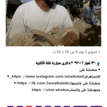
1 أسبوع 2 يوم 8 س 50 د 28 ث
٣٠ تموز ٢٠٠٦* *ذكرى مجزرة قانا الثانية
• صفحتنا على
الإنستغرام‏https://www.instagram.com/amalbaladi_•
صفحتنا على فايسبوك‏https://fb.com/3amalbaladi/•
مجموعتنا على واتساب‏https://chat.whatsa