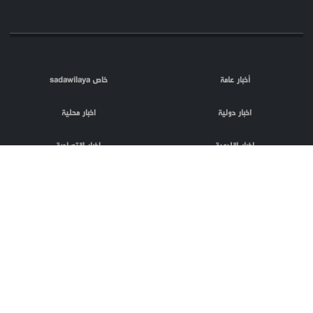
أخبار عامة
خاص sadawilaya
اخبار دولية
اخبار محلية
اخبار اقليمية
اخبار اقتصادية
اعلام العدو
الصحافة
مقالات
فلسطين المحتلة
اعلانات