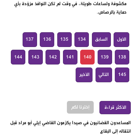
مكشوفة ولساعات طويلة، في وقت لم تكن النوافذ مزوّدة بأي
حماية بالرصاص.
الأول
السابق
134
135
136
137
144
143
142
141
140
139
138
145
التالي
الأخير
إخترنا لكم
الأكثر قراءة
المساعدون القضائيون في صيدا يكرّمون القاضي إيلي أبو مراد قبل
انتقاله إلى البقاع