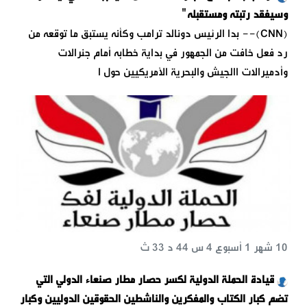
وسيفقد رتبته ومستقبله"
(CNN)-- بدا الرئيس دونالد ترامب وكأنه يستبق ما توقعه من
رد فعل خافت من الجمهور في بداية خطابه أمام جنرالات
وأدميرالات االجيش والبحرية الأمريكيين حول ا
10 شهر 1 أسبوع 4 س 44 د 33 ث
قيادة الحملة الدولية لكسر حصار مطار صنعاء الدولي التي
تضم كبار الكتاب والمفكرين والناشطين الحقوقين الدوليين وكبار