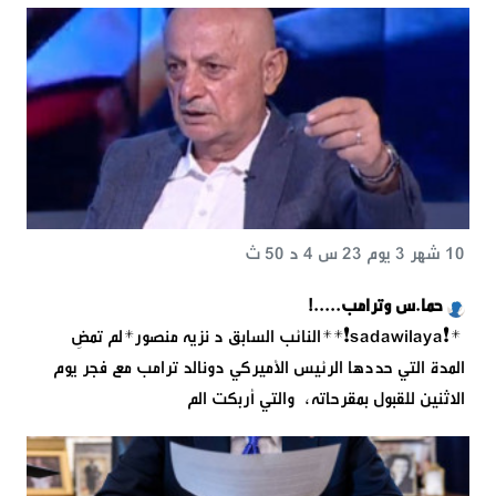
10 شهر 3 يوم 23 س 4 د 50 ث
حما.س وترامب.....!
*❗️sadawilaya❗**النائب السابق د نزيه منصور*لم تمضِ
المدة التي حددها الرئيس الأميركي دونالد ترامب مع فجر يوم
الاثنين للقبول بمقرحاته، والتي أربكت الم