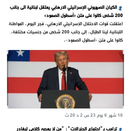
الكيان الصهيوني الإسرائيلي الارهابي يعتقل لبنانية الى جانب
200 شخص كانوا على متن «أسطول الصمود»
اعتقلت قوات الاحتلال الإسرائيلي الارهابي، فجر اليوم، المواطنة
اللبنانية لينا الطبّال، إلى جانب 200 شخص من جنسيات مختلفة،
كانوا على متن «أسطول الصمود»،
10 شهر 6 يوم 23 س 2 د 20 ث
ترامب بـ"اجتماع الجنرالات": "من لا يعجبه كلامي ليغادر