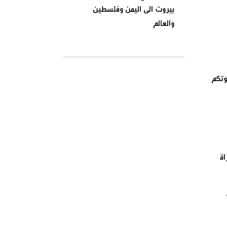
بيروت الى اليمن وفلسطين
والعالم
بتاريخ ٢٠٢٤٠٤٠١ نظمت السرايا
اللبنانية لمقاومة الاحتلال
الإسرائيلي شعبة بشارة الخوري
وتكم
محمد الحوت المتحف في منطقة
بيروت
واشنطن تصنف انصار الله جماعة
إرهابية وتدخل حيز التنفيذ من
يومنا هذا وصنفت قيادات
اة
الصفوف الاولى من حركة انصار
الله بلائحة الارهاب
في أجواء شهر رمضان المبارك
وبمناسبة يوم الأرض ،