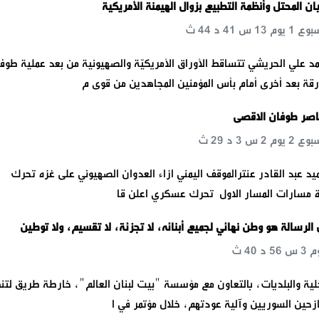
ان المحتل وأنظمة التطبيع بزوال الهيمنة الأمريكية
محمد علي الحريشي تتساقط الأوراق الأمريكيّة والصهيونية من بعد عملية طوف
قة بعد أخرى أمام بأس المؤمنين المجاهدين من قوى م
ناصر طوفان الاقصى
يد عبد القادر عنترالموقف اليمني ازاء العدوان الصهيوني على غزه تحرك
ة مسارات المسار الاول تحرك عسكري اعلن قا
 الرسالة هو وطن نهائي لجميع أبنائه، لا تجزئة، لا تقسيم، ولا توطين
لية والبلديات، بالتعاون مع مؤسسة "بيت لبنان العالم"، خارطة طريق لتن
ازحين السوريين وآلية عودتهم، خلال مؤتمر في ا