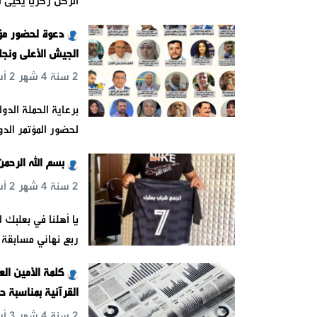
الركن زكريا يحيى 
دعوة لحضور مؤ
الجيش الأعلى ونجله
2 سنة 4 شهر 2 أسبوع 4 س 56 د 12 ث
برعاية الحملة الد
لحضور المؤتمر الد
بسم الله الرحمن
2 سنة 4 شهر 2 أسبوع 5 يوم 4 س 37 د 2 ث
يا أهلنا في بعلبك 
ربع نهائي مسابقة 
كلمة الأمين الع
‏القرآنية بمناسبة
2 سنة 4 شهر 3 أسبوع 3 يوم 2 س 40 د 40 ث