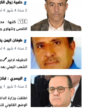
حتمية زوال الكي
2 سنة 4 شهر 4 أسبوع 1 يوم 13 س 41 د 44 ث
🇾🇪 كتبها: 
الأقصى وتتهاوى ور
طوفان اليمن ي
2 سنة 4 شهر 4 أسبوع 2 يوم 2 س 3 د 29 ث
الحقيقه لاغير🖊️حم
الشعب اليمني بعد
البيسري : لبنان
2 سنة 5 شهر 1 يوم 3 س 56 د 40 ث
أطلقت وزارة الداخ
الوضع القانوني للن