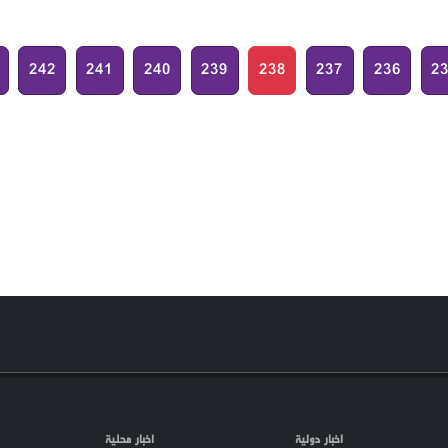
242
241
240
239
238
237
236
2
اخبار دولية
اخبار محلية