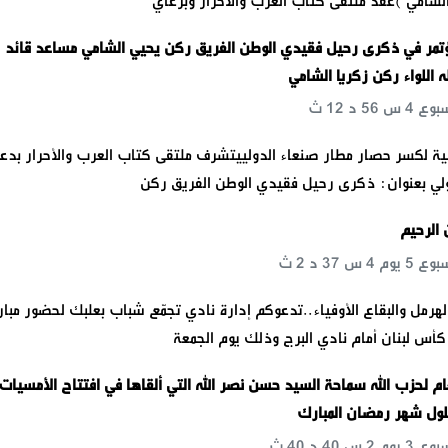
الشامي )عقد ملتقى كتاب العرب والأحرار وبرعاي
تمر في ذكرى رحيل فقيدي الوطن الفريق ركن يحيي الشامي مساعد قائد
 اللواء ركن زكريا الشامي
ولية لكسر حصار مطار صنعاء الدولييتشرف ملتقی کتاب العرب والأحرار بدع
ولي بعنوان: ذكرى رحيل فقيدي الوطن الفريق ركن
 الرحيم
الهرمل والبقاع الأوفياء..تدعوكم إدارة نادي تجمّع شباب بعلبك لحضور مبار
كأس لبنان أمام نادي البرج وذلك يوم الجمعة
ام لحزب الله سماحة السيد حسن نصر الله التي ألقاها في افتتاح ‏الأمسيات
 حلول شهر رمضان المبارك