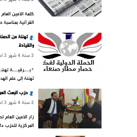
كلمة الأمين العام 
‏القرآنية بمناسبة حلول شهر 
تهنئة من الحملة
والقيادة
2 سنة 4 شهر 3 أسبوع 4 يوم 15 س 4 د 19 ث
*بــــــرقيــــــة 
تهنئة إلى علم الهد
حزب البعث العر
2 سنة 4 شهر 3 أسبوع 6 يوم 23 س 31 د 37 ث
زار الأمين العام 
المركزية للحزب دا