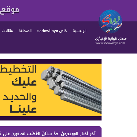
موقع 
الرئيسية
خاص sadawilaya
الصحافة
مقالات
آخر أخبار الموقع :
مَنْ أَحَدَّ سِنَانَ الْغَضَبِ لِلَّهِ قَوِيَ عَلَى قَت