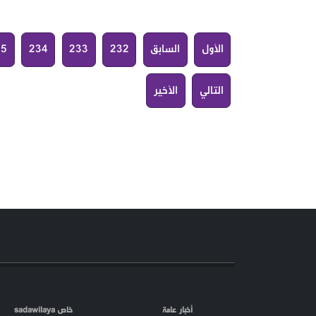
الأول
السابق
232
233
234
35
التالي
الأخير
أخبار عامة
خاص sadawilaya