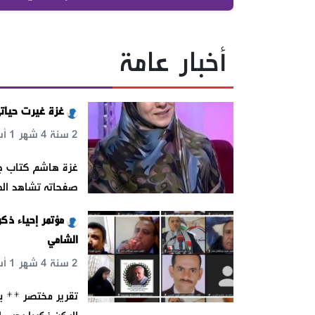
أخبار عامة
غزة غيرت حياتي
2 سنة 4 شهر 1 أسبوع 6 يوم 3 س 46 د 31 ث
غزة هاشم كتاب جدي
صفحاته تشاهد الصور
مؤتمر إحياء ذك
الشامي
2 سنة 4 شهر 1 أسبوع 6 يوم 7 س 46 د 31 ث
تقرير مختصر ** بع