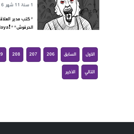
1 سنة 11 شهر 6 يوم 20 س 59 د 49 ث
*كتب مدير العلاقا
الحرفوش**❗sadawilaya❗* بكل ما أوتيت من صهيونية تحاول قناة المر mtv ان تجاري قنوا
الأول
السابق
206
207
208
09
التالي
الأخير