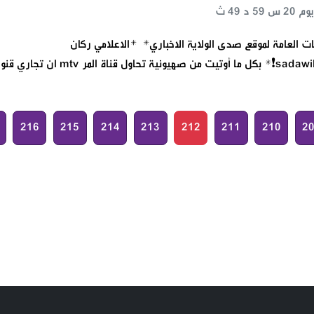
ت العامة لموقع صدى الولاية الاخباري* *الاعلامي ركان
216
215
214
213
212
211
210
2