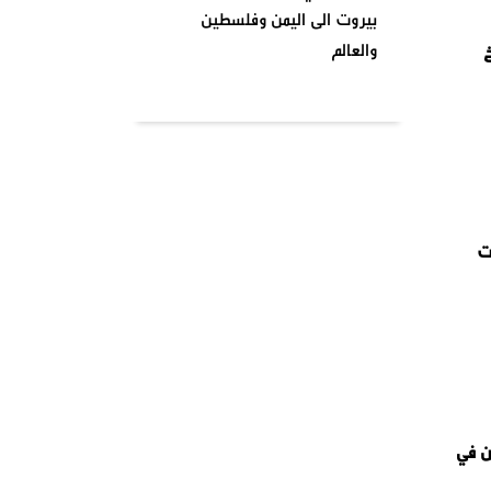
بيروت الى اليمن وفلسطين
والعالم
خ
بتاريخ ٢٠٢٤٠٤٠١ نظمت السرايا
اللبنانية لمقاومة الاحتلال
الإسرائيلي شعبة بشارة الخوري
محمد الحوت المتحف في منطقة
بيروت
ت
واشنطن تصنف انصار الله جماعة
إرهابية وتدخل حيز التنفيذ من
يومنا هذا وصنفت قيادات
الصفوف الاولى من حركة انصار
الله بلائحة الارهاب
ن في
في أجواء شهر رمضان المبارك
وبمناسبة يوم الأرض ،