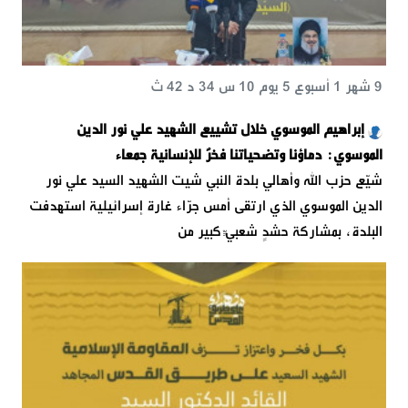
9 شهر 1 أسبوع 5 يوم 10 س 34 د 42 ث
إبراهيم الموسوي خلال تشييع الشهيد علي نور الدين
الموسوي: دماؤنا وتضحياتنا فخرٌ للإنسانية جمعاء
شيّع حزب الله وأهالي بلدة النبي شيت الشهيد السيد علي نور
الدين الموسوي الذي ارتقى أمس جرّاء غارة إسرائيلية استهدفت
البلدة، بمشاركة حشدٍ شعبيٍّ كبير من