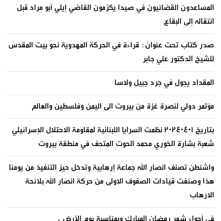
المساعدون القضائيون في صيدا يكرّمون القاضي إيلي أبو مراد قبل
انتقاله إلى البقاع
صدر كتاب تحت عنوان: قراءة في الحركة المهدوية نحو بيت المقدس
للشيخ الدكتور علي جابر
المقداد يجول في جرد جبيل ولاسا
مؤتمر دولي لنصرة غزة من بيروت الى اليمن وفلسطين والعالم
بتاريخ ٢٠٢٤٠٤٠١ نظمت السرايا اللبنانية لمقاومة الاحتلال الإسرائيلي
شعبة بشارة الخوري محمد الحوت المتحف في منطقة بيروت
واشنطن تصنف انصار الله جماعة إرهابية وتدخل حيز التنفيذ من يومنا
هذا وصنفت قيادات الصفوف الاولى من حركة انصار الله بلائحة
الارهاب
في أجواء شهر رمضان المبارك وبمناسبة يوم الأرض ،