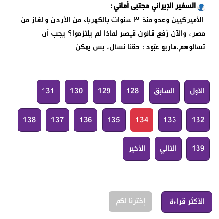
السفير الإيراني مجتبى أماني:
الأميركيين وعدو منذ ٣ سنوات بالكهرباء من الأردن والغاز من
مصر، والآن رُفع قانون قيصر لماذا لم يلتزموا؟ يجب أن
تسألوهم.ماريو عبّود: حقنا نسأل، بس يمكن
الأول
السابق
128
129
130
131
138
137
136
135
134
133
132
139
التالي
الأخير
إخترنا لكم
الأكثر قراءة