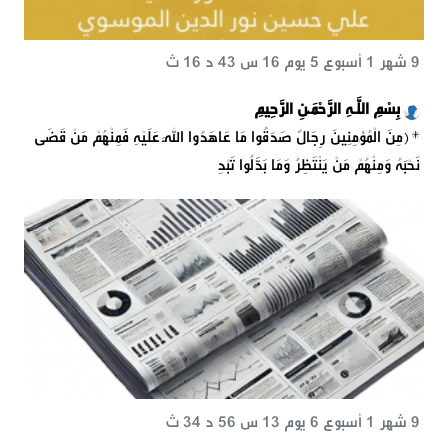
9 شهر 1 أسبوع 5 يوم 16 س 43 د 16 ث
بِسْمِ اللَّـهِ الرَّحْمَـٰنِ الرَّحِيمِ
*{مِنَ الْمُؤْمِنِينَ رِجَالٌ صَدَقُوا مَا عَاهَدُوا اللَّهَ عَلَيْهِ فَمِنْهُمْ مَنْ قَضَى
نَحْبَهُ وَمِنْهُمْ مَنْ يَنْتَظِرُ وَمَا بَدَّلُوا تَبْدِ
9 شهر 1 أسبوع 6 يوم 13 س 56 د 34 ث