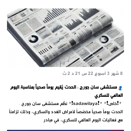
8 شهر 3 أسبوع 22 س 21 د 2 ث
مستشفى سان جورج – الحدت يُقيم يوماً صحياً بمناسبة اليوم
العالمي للسكري
*❗خاص❗* *❗️sadawilaya❗* نظّم مستشفى سان جورج –
الحدت يوماً صحياً مخصّصاً لأمراض الغدد والسكري، وذلك تزامناً
مع فعاليات اليوم العالمي للسكري، في مبادر