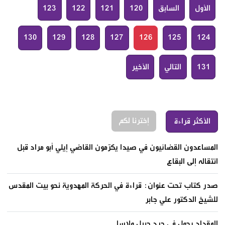
الأول
السابق
120
121
122
123
130
129
128
127
126
125
124
131
التالي
الأخير
إخترنا لكم
الأكثر قراءة
المساعدون القضائيون في صيدا يكرّمون القاضي إيلي أبو مراد قبل
انتقاله إلى البقاع
صدر كتاب تحت عنوان: قراءة في الحركة المهدوية نحو بيت المقدس
للشيخ الدكتور علي جابر
المقداد يجول في جرد جبيل ولاسا