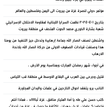
مؤتمر دولي لنصرة غزة من بيروت الى اليمن وفلسطين والعالم
بتاريخ ٢٠٢٤٠٤٠١ نظمت السرايا اللبنانية لمقاومة الاحتلال الإسرائيلي
شعبة بشارة الخوري محمد الحوت المتحف في منطقة بيروت
واشنطن تصنف انصار الله جماعة إرهابية وتدخل حيز التنفيذ من يومنا
هذا وصنفت قيادات الصفوف الاولى من حركة انصار الله بلائحة
الارهاب
في أجواء شهر رمضان المبارك وبمناسبة يوم الأرض ،
قتيل وجرحى بين العرب في البقاع الاوسط في منطقة قب اللياس
النائب برو يتفقد احوال النازحين في علمات والبدان المجاورة
كتب حسن علي طه يا أمة المليار منافق، غزة تُباااااد ، فماذا أنتم
فاعلون؟ عامان، لا بل دهران، لكثافة ما حصل في غزة من أحداث.