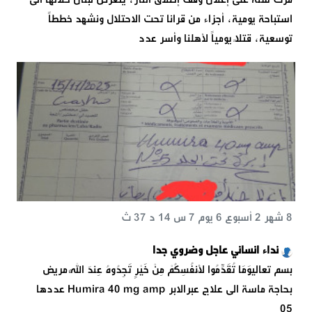
استباحة يومية، أجزاء من قرانا تحت الاحتلال ونشهد خططاً
توسعية، قتلاً يومياً لأهلنا وأسر عدد
8 شهر 2 أسبوع 6 يوم 7 س 14 د 37 ث
نداء انساني عاجل وضروي جدا
بسم تعالىوَمَا تُقَدِّمُوا لِأَنفُسِكُمْ مِنْ خَيْرٍ تَجِدُوهُ عِندَ اللَّهِ مريض
بحاجة ماسة الى علاج عبرالابر Humira 40 mg amp عددها
05