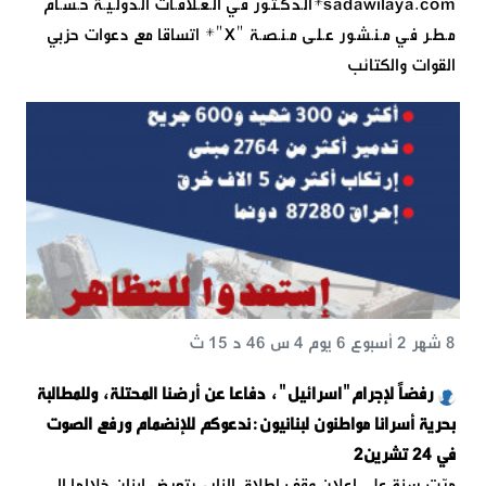
sadawilaya.com*الـدكـتـور فـي الـعـلاقـات الـدولـيـة حـسـام
مـطـر فـي مـنـشـور عـلـى مـنـصـة "X"‌‌‌‌‌‌‌‌‌‌‌‌‌‏* اتساقا مع دعوات حزبي
القوات والكتائب
8 شهر 2 أسبوع 6 يوم 4 س 46 د 15 ث
رفضاً لإجرام"اسرائيل"، دفاعا عن أرضنا المحتلة، وللمطالبة
بحرية أسرانا مواطنون لبنانيون:ندعوكم للإنضمام ورفع الصوت
في 24 تشرين2
مرّت سنة على إعلان وقف إطلاق النار، يتعرض لبنان خلالها الى